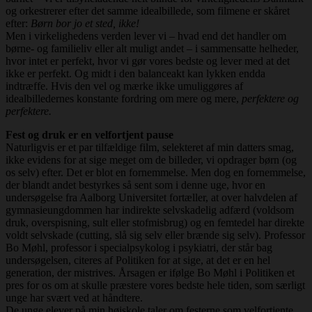
og orkestrerer efter det samme idealbillede, som filmene er skåret
efter:
Børn bor jo et sted, ikke!
Men i virkelighedens verden lever vi – hvad end det handler om
børne- og familieliv eller alt muligt andet – i sammensatte helheder,
hvor intet er perfekt, hvor vi gør vores bedste og lever med at det
ikke er perfekt. Og midt i den balanceakt kan lykken endda
indtræffe. Hvis den vel og mærke ikke umuliggøres af
idealbilledernes konstante fordring om mere og mere,
perfektere og
perfektere.
Fest og druk er en velfortjent pause
Naturligvis er et par tilfældige film, selekteret af min datters smag,
ikke evidens for at sige meget om de billeder, vi opdrager børn (og
os selv) efter. Det er blot en fornemmelse. Men dog en fornemmelse,
der blandt andet bestyrkes så sent som i denne uge, hvor en
undersøgelse fra Aalborg Universitet fortæller, at over halvdelen af
gymnasieungdommen har indirekte selvskadelig adfærd (voldsom
druk, overspisning, sult eller stofmisbrug) og en femtedel har direkte
voldt selvskade (cutting, slå sig selv eller brænde sig selv). Professor
Bo Møhl, professor i specialpsykolog i psykiatri, der står bag
undersøgelsen, citeres af Politiken for at sige, at det er en hel
generation, der mistrives. Årsagen er ifølge Bo Møhl i Politiken et
pres for os om at skulle præstere vores bedste hele tiden, som særligt
unge har svært ved at håndtere.
De unge elever på min højskole taler om festerne som velfortjente