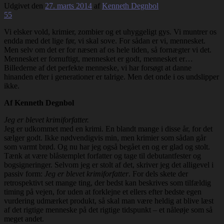
Udgivet den
27. marts 2014
af
Kenneth Degnbol
55
Vi elsker vold, krimier, zombier og et uhyggeligt gys. Vi muntrer os
endda med det lige før, vi skal sove. For sådan er vi, mennesket.
Men selv om det er for næsen af os hele tiden, så fornægter vi det.
Mennesket er fornuftigt, mennesket er godt, mennesket er…
Billederne af det perfekte menneske, vi har forsøgt at danne
hinanden efter i generationer er talrige. Men det onde i os undslipper
ikke.
Af Kenneth Degnbol
Jeg er blevet krimiforfatter.
Jeg er udkommet med en krimi. En blandt mange i disse år, for det
sælger godt. Ikke nødvendigvis min, men krimier som sådan går
som varmt brød. Og nu har jeg også begået en og er glad og stolt.
Tænk at være blåstemplet forfatter og tage til debutantfester og
bogsigneringer. Selvom jeg er stolt af det, skriver jeg det alligevel i
passiv form:
Jeg er blevet krimiforfatter
. For dels skete der
retrospektivt set mange ting, der bedst kan beskrives som tilfældig
timing på vejen, for uden at forklejne et ellers efter bedste egen
vurdering udmærket produkt, så skal man være heldig at blive læst
af det rigtige menneske på det rigtige tidspunkt – et nåleøje som så
meget andet.