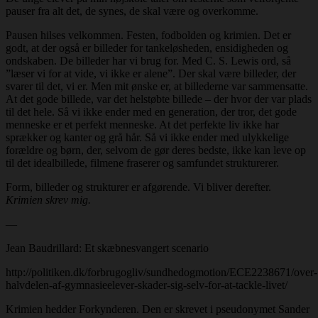
pauser fra alt det, de synes, de skal være og overkomme.
Pausen hilses velkommen. Festen, fodbolden og krimien. Det er
godt, at der også er billeder for tankeløsheden, ensidigheden og
ondskaben. De billeder har vi brug for. Med C. S. Lewis ord, så
”læser vi for at vide, vi ikke er alene”. Der skal være billeder, der
svarer til det, vi er. Men mit ønske er, at billederne var sammensatte.
At det gode billede, var det helstøbte billede – der hvor der var plads
til det hele. Så vi ikke ender med en generation, der tror, det gode
menneske er et perfekt menneske. At det perfekte liv ikke har
sprækker og kanter og grå hår. Så vi ikke ender med ulykkelige
forældre og børn, der, selvom de gør deres bedste, ikke kan leve op
til det idealbillede, filmene fraserer og samfundet strukturerer.
Form, billeder og strukturer er afgørende. Vi bliver derefter.
Krimien skrev mig.
—
Jean Baudrillard: Et skæbnesvangert scenario
http://politiken.dk/forbrugogliv/sundhedogmotion/ECE2238671/over-
halvdelen-af-gymnasieelever-skader-sig-selv-for-at-tackle-livet/
Krimien hedder Forkynderen. Den er skrevet i pseudonymet Sander