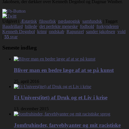
Jakobsen, der dækker over Kenneth Degnbol og Dagmar Winther.
Udgivet i
Æstætisk
,
filosofisk
,
pædagogisk
,
samfundsk
|
Tagget
Baudrillard
,
billede
,
det perfekte meneske
,
fodbold
,
forkynderen
,
Kenneth Degnbol
,
krimi
,
ondskab
,
Rapunzel
,
sander jakobsen
,
vold
|
55
svar
Seneste indlæg
Bliver man en bedre læge af at se på kunst
25. april 2016
Et Univers(itet) af Druk og et Liv i krise
13. december 2015
Jomfruhinder, farveblyanter og mit racistiske