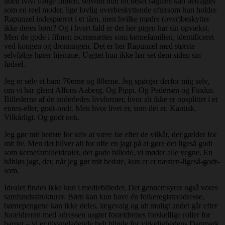
uden tvivl ifølge filmen, selvom hun ret beset sagtens kan betragtes
som en reel moder, lige lovlig overbeskyttende eftersom hun holder
Rapunzel indespærret i et tårn, men hvilke mødre (over)beskytter
ikke deres børn? Og i hvert fald er det her pigen har sin opvækst.
Men de gode i filmen iscenesættes som kernefamilien, identificeret
ved kongen og dronningen. Det er her Rapunzel med største
selvfølge hører hjemme. Uagtet hun ikke har set dem siden sin
fødsel.
Jeg er selv et barn 70erne og 80erne. Jeg spørger derfor mig selv,
om vi har glemt Alfons Aaberg. Og Pippi. Og Pedersen og Findus.
Billederne af de anderledes livsformer, hvor alt ikke er opsplittet i et
enten-eller, godt-ondt. Men hvor livet er, som det er. Kaotisk.
Vilkårligt. Og godt nok.
Jeg gør mit bedste for selv at være far efter de vilkår, der gælder for
mit liv. Men det bliver alt for ofte en jagt på at gøre det ligeså godt
som kernefamilieidealet, det gode billede, vi møder alle vegne. En
håbløs jagt, der, når jeg gør mit bedste, kun er et næsten-ligeså-godt-
som.
Idealet findes ikke kun i mediebilledet. Det gennemsyrer også vores
samfundsstrukturer. Børn kan kun have én folkeregisteradresse,
børnepengene kan ikke deles, lægevalg og alt muligt andet går efter
forældreren med adressen uagtet forældrenes forskellige roller for
barnet – vi er tilsyneladende helt blinde for virkelighedens Danmark