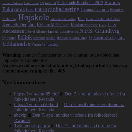
Francis
Folkemøde Bornholm 2013
Fareed Zakaria
Feminisme
FN
fodbold
globalisering
Fukuyama
Frihed
Fred
Gymnasiereform
Historiens
Højskole
Iran
Afslutning
internationalisering
Johanne Schmidt-Nielsen
Kenneth Degnbol
Lars
Kishore Mahbubani
Konkurrencestat
kritik
N.F.S. Grundtvig
Andreassen
Liberal Alliance
Lighed.
livsoplysning
Politik
Søren Kierkegaard
Oplysning
samfund
sander jakobsen
selvudvikling
SF
Uddannelse
vesten
Venstrefløj
Warning
: count(): Parameter must be an array or an object that
implements Countable in
/var/www/vidanserforlidt.dk/public_html/wp-includes/class-wp-
comment-query.php
on line
405
Nye kommentarer
https://1win-cnr455.cfd/
til
Den 7. april mindes vi ofrene fra
folkedrabet i Rwanda
https://1win-cha599.cfd
til
Den 7. april mindes vi ofrene fra
folkedrabet i Rwanda
abcvip
til
Den 7. april mindes vi ofrene fra folkedrabet i
Rwanda
1win регистрация
til
Den 7. april mindes vi ofrene fra
folkedrabet i Rwanda