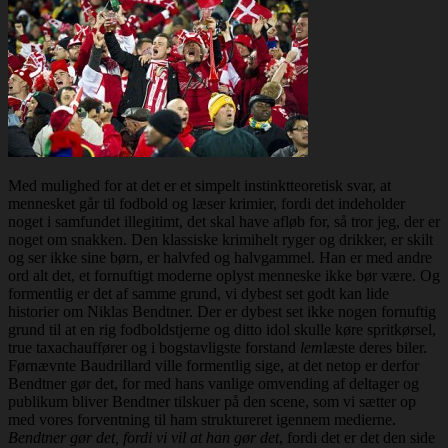
Med mulighed for at det er et simpelt instinktteoretisk svar, at
mennesket går til fodbold og læser krimier, fordi det indeholder
noget i samfundet illegitimt, det skal have afløb for, så tror jeg, der er
noget om snakken. Den klassiske krimihelt ryger og drikker, er skilt
og ser ikke sine børn, er halvfed og halvgammel. Han er med andre
ord alt det, et fornuftigt moderne oplyst menneske ikke bør være. Og
formentlig er det af samme grund, vi dybest set godt kan lide
historier om Niklas Bendtner. Der er dybest set ikke nogen fornuftig
grund til at en rig fodboldstjerne og ditto idol skulle køre spritkørsel,
true taxachauffører og i bogstavligste forstand
lem
læste deres biler.
Førnævnte Baudrillard ville formentlig sige, at det netop er derfor
Bendtner gør det, for med hans vanlige omvending af deltager og
publikum bliver Bendtner tilskuer på den scene, som vi sætter op
med vores forventning til ham struktureret igennem medierne.
Bendtner gør det, fordi vi vil at han gør det
, fordi det er det den side