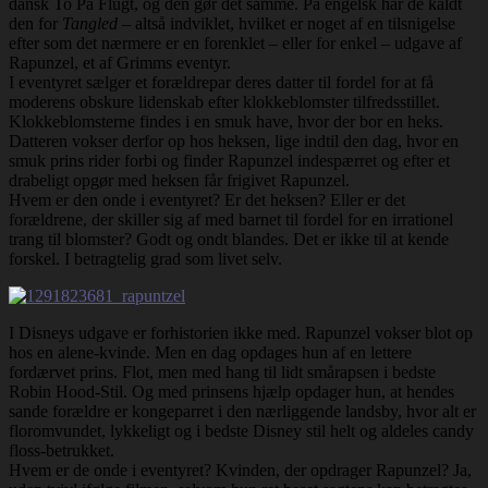
dansk To På Flugt, og den gør det samme. På engelsk har de kaldt
den for
Tangled
– altså indviklet, hvilket er noget af en tilsnigelse
efter som det nærmere er en forenklet – eller for enkel – udgave af
Rapunzel, et af Grimms eventyr.
I eventyret sælger et forældrepar deres datter til fordel for at få
moderens obskure lidenskab efter klokkeblomster tilfredsstillet.
Klokkeblomsterne findes i en smuk have, hvor der bor en heks.
Datteren vokser derfor op hos heksen, lige indtil den dag, hvor en
smuk prins rider forbi og finder Rapunzel indespærret og efter et
drabeligt opgør med heksen får frigivet Rapunzel.
Hvem er den onde i eventyret? Er det heksen? Eller er det
forældrene, der skiller sig af med barnet til fordel for en irrationel
trang til blomster? Godt og ondt blandes. Det er ikke til at kende
forskel. I betragtelig grad som livet selv.
I Disneys udgave er forhistorien ikke med. Rapunzel vokser blot op
hos en alene-kvinde. Men en dag opdages hun af en lettere
fordærvet prins. Flot, men med hang til lidt smårapsen i bedste
Robin Hood-Stil. Og med prinsens hjælp opdager hun, at hendes
sande forældre er kongeparret i den nærliggende landsby, hvor alt er
floromvundet, lykkeligt og i bedste Disney stil helt og aldeles candy
floss-betrukket.
Hvem er de onde i eventyret? Kvinden, der opdrager Rapunzel? Ja,