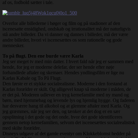
af os, fodbold sætter i tale.
Overfor alle billederne i bøger og film og på stadioner af den
iscenesatte ensidighed, ondskab og irrationalitet må der naturligvis
stå andre billeder. Da vi danner og dannes i billeder, må der være
andre billeder, hvori vi iscenesættes os som rationelle og gode
mennesker.
To på flugt. Den ene burde være Karla
Jeg ser meget tv med min datter. I hvert fald når jeg er sammen med
hende, for jeg er moderne delefar, der ser hende efter nøje
forhandlede aftaler og skemaer. Hendes yndlingsfilm er lige nu
Karlas Kabale og To På Flugt.
Den første er et stykke socialrealisme. Moderne i den forstand at
Karlas forældre er skilt. Og alligevel knap så moderne i måden, de
er det på. Moderen udlever en tryg kernefamilie med ny mand og
børn, med hjemmebag og levende lys og hjemlig hygge. Og faderen
har desværre hang til alkohol og at glemme aftaler med Karla. Og
jeg græmmes, når jeg ser den, og tænker at det dog er en sær
opsplitning i det gode og det onde, hvor det gode identificeres
gennem netop kernefamilien, selvom det iscenesættes socialrealistisk
med skilte forældre.
Disneys udgave af det gamle eventyr om Klokkeblomst hedder på