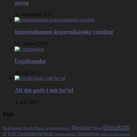
sprog
21. november 2015
Imperialismens kopernikanske vending
18. oktober 2015
Uopdragelse
20. juli 2015
Alt det gode i mit ho’ed
4. juni 2015
Tags
demokrati
Dannelse
Ali Khamenei
Barack Obama
Christine Antorini
Debat
Egå Ungdoms-højskole
Enhedslisten
DF
eksistentialisme
Esben Lunde Larsen