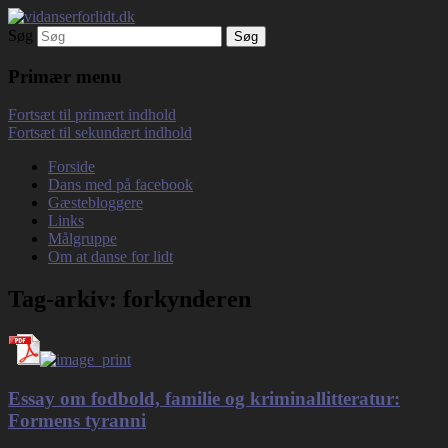
Søg
Debatterende tekster med filosofisk tilsnit
vidanserforlidt.dk
om hverdagens glæder og genvordigheder
Primær menu
Fortsæt til primært indhold
Fortsæt til sekundært indhold
Forside
Dans med på facebook
Gæstebloggere
Links
Målgruppe
Om at danse for lidt
Tag-arkiv:
forkynderen
Essay om fodbold, familie og kriminallitteratur:
Formens tyranni