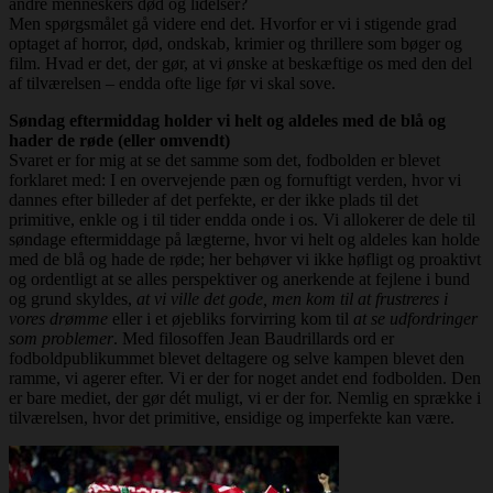
andre menneskers død og lidelser?
Men spørgsmålet gå videre end det. Hvorfor er vi i stigende grad
optaget af horror, død, ondskab, krimier og thrillere som bøger og
film. Hvad er det, der gør, at vi ønske at beskæftige os med den del
af tilværelsen – endda ofte lige før vi skal sove.
Søndag eftermiddag holder vi helt og aldeles med de blå og
hader de røde (eller omvendt)
Svaret er for mig at se det samme som det, fodbolden er blevet
forklaret med: I en overvejende pæn og fornuftigt verden, hvor vi
dannes efter billeder af det perfekte, er der ikke plads til det
primitive, enkle og i til tider endda onde i os. Vi allokerer de dele til
søndage eftermiddage på lægterne, hvor vi helt og aldeles kan holde
med de blå og hade de røde; her behøver vi ikke høfligt og proaktivt
og ordentligt at se alles perspektiver og anerkende at fejlene i bund
og grund skyldes,
at vi ville det gode, men kom til at frustreres i
vores drømme
eller i et øjebliks forvirring kom til
at se udfordringer
som problemer
. Med filosoffen Jean Baudrillards ord er
fodboldpublikummet blevet deltagere og selve kampen blevet den
ramme, vi agerer efter. Vi er der for noget andet end fodbolden. Den
er bare mediet, der gør dét muligt, vi er der for. Nemlig en sprække i
tilværelsen, hvor det primitive, ensidige og imperfekte kan være.