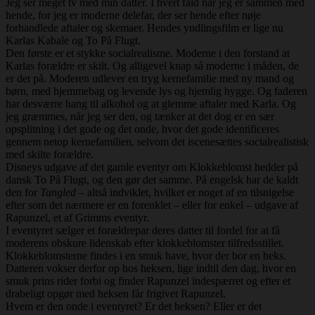
Jeg ser meget tv med min datter. I hvert fald når jeg er sammen med
hende, for jeg er moderne delefar, der ser hende efter nøje
forhandlede aftaler og skemaer. Hendes yndlingsfilm er lige nu
Karlas Kabale og To På Flugt.
Den første er et stykke socialrealisme. Moderne i den forstand at
Karlas forældre er skilt. Og alligevel knap så moderne i måden, de
er det på. Moderen udlever en tryg kernefamilie med ny mand og
børn, med hjemmebag og levende lys og hjemlig hygge. Og faderen
har desværre hang til alkohol og at glemme aftaler med Karla. Og
jeg græmmes, når jeg ser den, og tænker at det dog er en sær
opsplitning i det gode og det onde, hvor det gode identificeres
gennem netop kernefamilien, selvom det iscenesættes socialrealistisk
med skilte forældre.
Disneys udgave af det gamle eventyr om Klokkeblomst hedder på
dansk To På Flugt, og den gør det samme. På engelsk har de kaldt
den for
Tangled
– altså indviklet, hvilket er noget af en tilsnigelse
efter som det nærmere er en forenklet – eller for enkel – udgave af
Rapunzel, et af Grimms eventyr.
I eventyret sælger et forældrepar deres datter til fordel for at få
moderens obskure lidenskab efter klokkeblomster tilfredsstillet.
Klokkeblomsterne findes i en smuk have, hvor der bor en heks.
Datteren vokser derfor op hos heksen, lige indtil den dag, hvor en
smuk prins rider forbi og finder Rapunzel indespærret og efter et
drabeligt opgør med heksen får frigivet Rapunzel.
Hvem er den onde i eventyret? Er det heksen? Eller er det