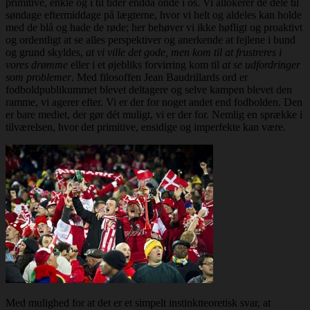
primitive, enkle og i til tider endda onde i os. Vi allokerer de dele til
søndage eftermiddage på lægterne, hvor vi helt og aldeles kan holde
med de blå og hade de røde; her behøver vi ikke høfligt og proaktivt
og ordentligt at se alles perspektiver og anerkende at fejlene i bund
og grund skyldes,
at vi ville det gode, men kom til at frustreres i
vores drømme
eller i et øjebliks forvirring kom til
at se udfordringer
som problemer
. Med filosoffen Jean Baudrillards ord er
fodboldpublikummet blevet deltagere og selve kampen blevet den
ramme, vi agerer efter. Vi er der for noget andet end fodbolden. Den
er bare mediet, der gør dét muligt, vi er der for. Nemlig en sprække i
tilværelsen, hvor det primitive, ensidige og imperfekte kan være.
Med mulighed for at det er et simpelt instinktteoretisk svar, at