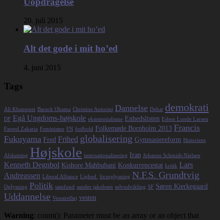
Uopdragelse
20. juli 2015
Alt det gode i mit ho’ed
4. juni 2015
Tags
demokrati
Dannelse
Ali Khamenei
Barack Obama
Christine Antorini
Debat
Egå Ungdoms-højskole
Enhedslisten
DF
eksistentialisme
Esben Lunde Larsen
Francis
Folkemøde Bornholm 2013
Fareed Zakaria
Feminisme
FN
fodbold
globalisering
Fukuyama
Frihed
Fred
Gymnasiereform
Historiens
Højskole
Iran
Afslutning
internationalisering
Johanne Schmidt-Nielsen
Kenneth Degnbol
Lars
Kishore Mahbubani
Konkurrencestat
kritik
N.F.S. Grundtvig
Andreassen
Liberal Alliance
Lighed.
livsoplysning
Politik
Søren Kierkegaard
Oplysning
samfund
sander jakobsen
selvudvikling
SF
Uddannelse
vesten
Venstrefløj
Warning
: count(): Parameter must be an array or an object that