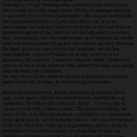
Naturligvis er et par tilfældige film, selekteret af min datters smag,
ikke evidens for at sige meget om de billeder, vi opdrager børn (og
os selv) efter. Det er blot en fornemmelse. Men dog en fornemmelse,
der blandt andet bestyrkes så sent som i denne uge, hvor en
undersøgelse fra Aalborg Universitet fortæller, at over halvdelen af
gymnasieungdommen har indirekte selvskadelig adfærd (voldsom
druk, overspisning, sult eller stofmisbrug) og en femtedel har direkte
voldt selvskade (cutting, slå sig selv eller brænde sig selv). Professor
Bo Møhl, professor i specialpsykolog i psykiatri, der står bag
undersøgelsen, citeres af Politiken for at sige, at det er en hel
generation, der mistrives. Årsagen er ifølge Bo Møhl i Politiken et
pres for os om at skulle præstere vores bedste hele tiden, som særligt
unge har svært ved at håndtere.
De unge elever på min højskole taler om festerne som velfortjente
pauser fra alt det, de synes, de skal være og overkomme.
Pausen hilses velkommen. Festen, fodbolden og krimien. Det er
godt, at der også er billeder for tankeløsheden, ensidigheden og
ondskaben. De billeder har vi brug for. Med C. S. Lewis ord, så
”læser vi for at vide, vi ikke er alene”. Der skal være billeder, der
svarer til det, vi er. Men mit ønske er, at billederne var sammensatte.
At det gode billede, var det helstøbte billede – der hvor der var plads
til det hele. Så vi ikke ender med en generation, der tror, det gode
menneske er et perfekt menneske. At det perfekte liv ikke har
sprækker og kanter og grå hår. Så vi ikke ender med ulykkelige