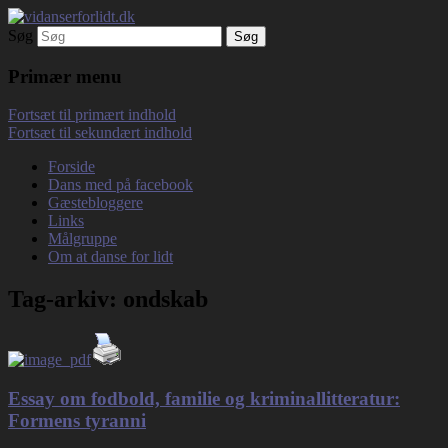
Søg
Debatterende tekster med filosofisk tilsnit
vidanserforlidt.dk
om hverdagens glæder og genvordigheder
Primær menu
Fortsæt til primært indhold
Fortsæt til sekundært indhold
Forside
Dans med på facebook
Gæstebloggere
Links
Målgruppe
Om at danse for lidt
Tag-arkiv:
ondskab
Essay om fodbold, familie og kriminallitteratur:
Formens tyranni