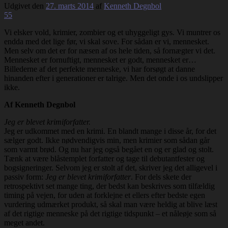
Udgivet den
27. marts 2014
af
Kenneth Degnbol
55
Vi elsker vold, krimier, zombier og et uhyggeligt gys. Vi muntrer os
endda med det lige før, vi skal sove. For sådan er vi, mennesket.
Men selv om det er for næsen af os hele tiden, så fornægter vi det.
Mennesket er fornuftigt, mennesket er godt, mennesket er…
Billederne af det perfekte menneske, vi har forsøgt at danne
hinanden efter i generationer er talrige. Men det onde i os undslipper
ikke.
Af Kenneth Degnbol
Jeg er blevet krimiforfatter.
Jeg er udkommet med en krimi. En blandt mange i disse år, for det
sælger godt. Ikke nødvendigvis min, men krimier som sådan går
som varmt brød. Og nu har jeg også begået en og er glad og stolt.
Tænk at være blåstemplet forfatter og tage til debutantfester og
bogsigneringer. Selvom jeg er stolt af det, skriver jeg det alligevel i
passiv form:
Jeg er blevet krimiforfatter
. For dels skete der
retrospektivt set mange ting, der bedst kan beskrives som tilfældig
timing på vejen, for uden at forklejne et ellers efter bedste egen
vurdering udmærket produkt, så skal man være heldig at blive læst
af det rigtige menneske på det rigtige tidspunkt – et nåleøje som så
meget andet.