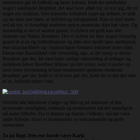
mennesket går til fodbold og læser krimier, fordi det indeholder
noget i samfundet illegitimt, det skal have afløb for, så tror jeg, der er
noget om snakken. Den klassiske krimihelt ryger og drikker, er skilt
og ser ikke sine børn, er halvfed og halvgammel. Han er med andre
ord alt det, et fornuftigt moderne oplyst menneske ikke bør være. Og
formentlig er det af samme grund, vi dybest set godt kan lide
historier om Niklas Bendtner. Der er dybest set ikke nogen fornuftig
grund til at en rig fodboldstjerne og ditto idol skulle køre spritkørsel,
true taxachauffører og i bogstavligste forstand
lem
læste deres biler.
Førnævnte Baudrillard ville formentlig sige, at det netop er derfor
Bendtner gør det, for med hans vanlige omvending af deltager og
publikum bliver Bendtner tilskuer på den scene, som vi sætter op
med vores forventning til ham struktureret igennem medierne.
Bendtner gør det, fordi vi vil at han gør det
, fordi det er det den side
af os, fodbold sætter i tale.
Overfor alle billederne i bøger og film og på stadioner af den
iscenesatte ensidighed, ondskab og irrationalitet må der naturligvis
stå andre billeder. Da vi danner og dannes i billeder, må der være
andre billeder, hvori vi iscenesættes os som rationelle og gode
mennesker.
To på flugt. Den ene burde være Karla