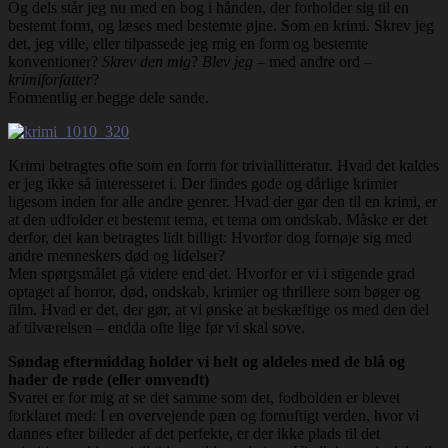
Og dels står jeg nu med en bog i hånden, der forholder sig til en
bestemt form, og læses med bestemte øjne. Som en krimi. Skrev jeg
det, jeg ville, eller tilpassede jeg mig en form og bestemte
konventioner?
Skrev den mig
?
Blev jeg
– med andre ord –
krimiforfatter
?
Formentlig er begge dele sande.
Krimi betragtes ofte som en form for triviallitteratur. Hvad det kaldes
er jeg ikke så interesseret i. Der findes gode og dårlige krimier
ligesom inden for alle andre genrer. Hvad der gør den til en krimi, er
at den udfolder et bestemt tema, et tema om ondskab. Måske er det
derfor, det kan betragtes lidt billigt: Hvorfor dog fornøje sig med
andre menneskers død og lidelser?
Men spørgsmålet gå videre end det. Hvorfor er vi i stigende grad
optaget af horror, død, ondskab, krimier og thrillere som bøger og
film. Hvad er det, der gør, at vi ønske at beskæftige os med den del
af tilværelsen – endda ofte lige før vi skal sove.
Søndag eftermiddag holder vi helt og aldeles med de blå og
hader de røde (eller omvendt)
Svaret er for mig at se det samme som det, fodbolden er blevet
forklaret med: I en overvejende pæn og fornuftigt verden, hvor vi
dannes efter billeder af det perfekte, er der ikke plads til det