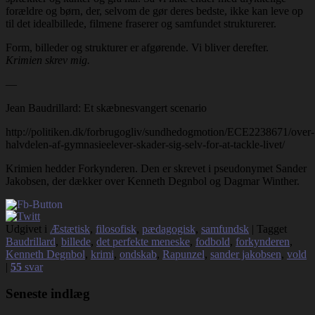
forældre og børn, der, selvom de gør deres bedste, ikke kan leve op
til det idealbillede, filmene fraserer og samfundet strukturerer.
Form, billeder og strukturer er afgørende. Vi bliver derefter.
Krimien skrev mig.
—
Jean Baudrillard: Et skæbnesvangert scenario
http://politiken.dk/forbrugogliv/sundhedogmotion/ECE2238671/over-
halvdelen-af-gymnasieelever-skader-sig-selv-for-at-tackle-livet/
Krimien hedder Forkynderen. Den er skrevet i pseudonymet Sander
Jakobsen, der dækker over Kenneth Degnbol og Dagmar Winther.
Udgivet i
Æstætisk
,
filosofisk
,
pædagogisk
,
samfundsk
|
Tagget
Baudrillard
,
billede
,
det perfekte meneske
,
fodbold
,
forkynderen
,
Kenneth Degnbol
,
krimi
,
ondskab
,
Rapunzel
,
sander jakobsen
,
vold
|
55
svar
Seneste indlæg