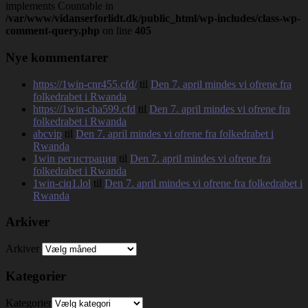
implements Countable in
/var/www/vidanserforlidt.dk/public_html/wp-includes/class-wp-
comment-query.php
on line
405
Nye kommentarer
https://1win-cnr455.cfd/
til
Den 7. april mindes vi ofrene fra
folkedrabet i Rwanda
https://1win-cha599.cfd
til
Den 7. april mindes vi ofrene fra
folkedrabet i Rwanda
abcvip
til
Den 7. april mindes vi ofrene fra folkedrabet i
Rwanda
1win регистрация
til
Den 7. april mindes vi ofrene fra
folkedrabet i Rwanda
1win-ciq1.lol
til
Den 7. april mindes vi ofrene fra folkedrabet i
Rwanda
Arkiver
Arkiver
Kategorier
Kategorier