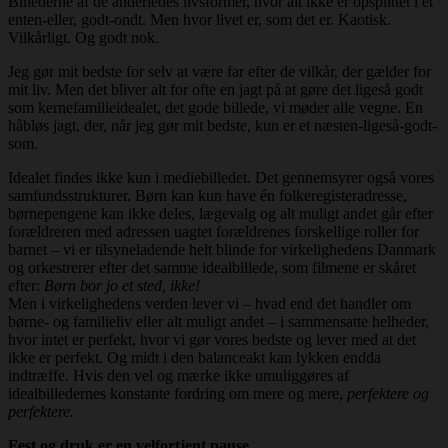
Billederne af de anderledes livsformer, hvor alt ikke er opsplittet i et
enten-eller, godt-ondt. Men hvor livet er, som det er. Kaotisk.
Vilkårligt. Og godt nok.
Jeg gør mit bedste for selv at være far efter de vilkår, der gælder for
mit liv. Men det bliver alt for ofte en jagt på at gøre det ligeså godt
som kernefamilieidealet, det gode billede, vi møder alle vegne. En
håbløs jagt, der, når jeg gør mit bedste, kun er et næsten-ligeså-godt-
som.
Idealet findes ikke kun i mediebilledet. Det gennemsyrer også vores
samfundsstrukturer. Børn kan kun have én folkeregisteradresse,
børnepengene kan ikke deles, lægevalg og alt muligt andet går efter
forældreren med adressen uagtet forældrenes forskellige roller for
barnet – vi er tilsyneladende helt blinde for virkelighedens Danmark
og orkestrerer efter det samme idealbillede, som filmene er skåret
efter:
Børn bor jo et sted, ikke!
Men i virkelighedens verden lever vi – hvad end det handler om
børne- og familieliv eller alt muligt andet – i sammensatte helheder,
hvor intet er perfekt, hvor vi gør vores bedste og lever med at det
ikke er perfekt. Og midt i den balanceakt kan lykken endda
indtræffe. Hvis den vel og mærke ikke umuliggøres af
idealbilledernes konstante fordring om mere og mere,
perfektere og
perfektere.
Fest og druk er en velfortjent pause