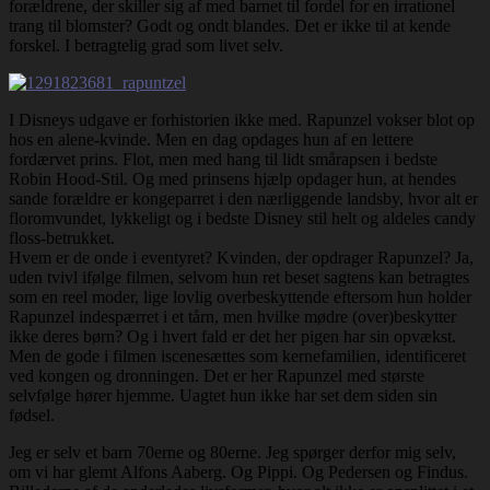
forældrene, der skiller sig af med barnet til fordel for en irrationel
trang til blomster? Godt og ondt blandes. Det er ikke til at kende
forskel. I betragtelig grad som livet selv.
I Disneys udgave er forhistorien ikke med. Rapunzel vokser blot op
hos en alene-kvinde. Men en dag opdages hun af en lettere
fordærvet prins. Flot, men med hang til lidt smårapsen i bedste
Robin Hood-Stil. Og med prinsens hjælp opdager hun, at hendes
sande forældre er kongeparret i den nærliggende landsby, hvor alt er
floromvundet, lykkeligt og i bedste Disney stil helt og aldeles candy
floss-betrukket.
Hvem er de onde i eventyret? Kvinden, der opdrager Rapunzel? Ja,
uden tvivl ifølge filmen, selvom hun ret beset sagtens kan betragtes
som en reel moder, lige lovlig overbeskyttende eftersom hun holder
Rapunzel indespærret i et tårn, men hvilke mødre (over)beskytter
ikke deres børn? Og i hvert fald er det her pigen har sin opvækst.
Men de gode i filmen iscenesættes som kernefamilien, identificeret
ved kongen og dronningen. Det er her Rapunzel med største
selvfølge hører hjemme. Uagtet hun ikke har set dem siden sin
fødsel.
Jeg er selv et barn 70erne og 80erne. Jeg spørger derfor mig selv,
om vi har glemt Alfons Aaberg. Og Pippi. Og Pedersen og Findus.