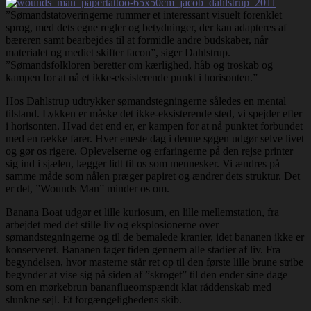
”Sømandstatoveringerne rummer et interessant visuelt forenklet
sprog, med dets egne regler og betydninger, der kan adapteres af
bæreren samt bearbejdes til at formidle andre budskaber, når
materialet og mediet skifter facon”, siger Dahlstrup.
”Sømandsfolkloren beretter om kærlighed, håb og troskab og
kampen for at nå et ikke-eksisterende punkt i horisonten.”
Hos Dahlstrup udtrykker sømandstegningerne således en mental
tilstand. Lykken er måske det ikke-eksisterende sted, vi spejder efter
i horisonten. Hvad det end er, er kampen for at nå punktet forbundet
med en række farer. Hver eneste dag i denne søgen udgør selve livet
og gør os rigere. Oplevelserne og erfaringerne på den rejse printer
sig ind i sjælen, lægger lidt til os som mennesker. Vi ændres på
samme måde som nålen præger papiret og ændrer dets struktur. Det
er det, ”Wounds Man” minder os om.
Banana Boat udgør et lille kuriosum, en lille mellemstation, fra
arbejdet med det stille liv og eksplosionerne over
sømandstegningerne og til de bemalede kranier, idet bananen ikke er
konserveret. Bananen tager tiden gennem alle stadier af liv. Fra
begyndelsen, hvor masterne står ret op til den første lille brune stribe
begynder at vise sig på siden af ”skroget” til den ender sine dage
som en mørkebrun bananflueomspændt klat råddenskab med
slunkne sejl. Et forgængelighedens skib.