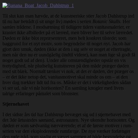
Til slut kan man hævde, at de kunstneriske stier Jacob Dahlstrup ind
til nu har betrådt (i sit unge liv) mødes i serien
Botanic Skulls
. Her
samles trådene. I modsætning til tidligere tiders vanitasmalerier, er
kraniet ikke afbilledet på et lærred, men bliver her til selve lærredet.
Døden er ikke blot repræsenteret, men helt konkret tilstede; som
baggrund for et nyt motiv, som begyndelse til noget nyt. Jacob har
gjort den smuk, døden (ikke at den i sig selv er noget at eftertragte,
men når den nu er uundgåelig (indtil videre), kan man lige så godt få
noget godt ud af den). Under alle omstændigheder opstår en vis
tvetydighed, når pludselig kunstneren på den måde præger døden
med sit blæk. Normalt tænker vi nok, at det er døden, der præger os
– er det ikke netop det, vanitasmotivet skal minde os om – at den
hver dag trækker lidt tid fra os. Måske er det i virkeligheden sådan
vi ser ud, når vi når horisonten? En samling knogler med livets
talrige erfaringer påmalet som blomster.
Stjernehavet
I det sidste års tid har Dahlstrup bevæget sig ud i stjernehavet med
det 3de årtusindes sømand, astronauten. Nye ukendte horisonter. Og
døden er som sædvanlig nærværende; et af de første motiver i rum-
serien var den eksploderende rumfærge. De nye værker forlænger
den røde tråd, som stadig er vævet sammen af både begyndelse og