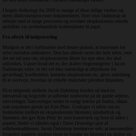
I bogen
Anthology
fra 2009 er mange af disse tidlige værker og
deres tilblivelsesprocesser dokumenteret. Heri viser Dahlstrup sit
arbejde med at fange processen og overføre eksplosionens enkelte
øjeblikke via syrebehandlede kobberplader til papir.
Fra aftryk til indgravering
Muligvis er det i forbindelse med denne praksis, at interessen for
selve metoden artikuleres. Den har sikkert været der hele tiden, men
det ser ud som om, eksplosionerne åbner for nye stier, der skal
udforskes. Uanset hvad det er, der skaber forgreningerne i Jacob
Dahlstrups virke, er det vel ikke mærkeligt at aftrykkene fra
geværhagl, bordbomber, kemiske eksplosioner etc. giver anledning
til at overveje, hvordan de enkelte materialer påvirker hinanden.
På et tidspunkt skiftede Jacob Dahlstrup krudtet ud med en
tatovørnål og begyndte at udforske motiverne på de gamle sejleres
tatoveringer. Tatoveringer sætter et varigt mærke på huden, sådan
som napalmen gjorde på Kim Phúc. Godtager vi idéen om en
forbindelse mellem de eksploderende blomster, krudtaftryk og
flammen, der gav Kim Phúc liv som kunstværk og frem til nålen i
papiret, finder vi således også i
Tatoo Drawings
spor af
stillebentraditionen. Jacob Dahlstrup fremhæver selv, at tatovørnålen
forandrer papirets struktur (som en bombe en blomsts) og skaber en