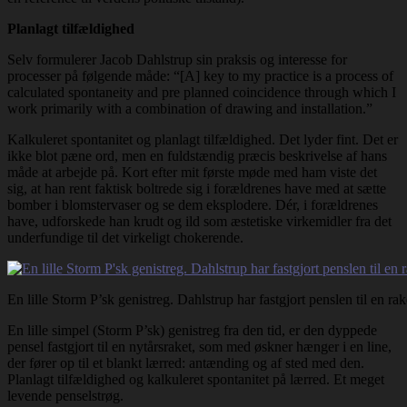
Planlagt tilfældighed
Selv formulerer Jacob Dahlstrup sin praksis og interesse for
processer på følgende måde: “[A] key to my practice is a process of
calculated spontaneity and pre planned coincidence through which I
work primarily with a combination of drawing and installation.”
Kalkuleret spontanitet og planlagt tilfældighed. Det lyder fint. Det er
ikke blot pæne ord, men en fuldstændig præcis beskrivelse af hans
måde at arbejde på. Kort efter mit første møde med ham viste det
sig, at han rent faktisk boltrede sig i forældrenes have med at sætte
bomber i blomstervaser og se dem eksplodere. Dér, i forældrenes
have, udforskede han krudt og ild som æstetiske virkemidler fra det
underfundige til det virkeligt chokerende.
En lille Storm P’sk genistreg. Dahlstrup har fastgjort penslen til en rak
En lille simpel (Storm P’sk) genistreg fra den tid, er den dyppede
pensel fastgjort til en nytårsraket, som med øskner hænger i en line,
der fører op til et blankt lærred: antænding og af sted med den.
Planlagt tilfældighed og kalkuleret spontanitet på lærred. Et meget
levende penselstrøg.