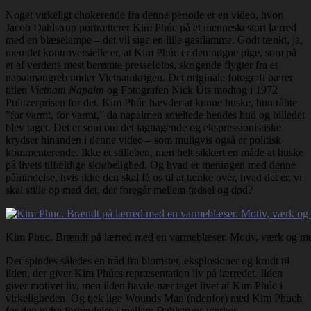
Noget virkeligt chokerende fra denne periode er en video, hvori
Jacob Dahlstrup portrætterer Kim Phúc på et menneskestort lærred
med en blæselampe – det vil sige en lille gasflamme. Godt tænkt, ja,
men det kontroversielle er, at Kim Phúc er den nøgne pige, som på
et af verdens mest berømte pressefotos, skrigende flygter fra et
napalmangreb under Vietnamkrigen. Det originale fotografi bærer
titlen
Vietnam Napalm
og Fotografen Nick Úts modtog i 1972
Pulitzerprisen for det. Kim Phúc hævder at kunne huske, hun råbte
”for varmt, for varmt,” da napalmen smeltede hendes hud og billedet
blev taget. Det er som om det iagttagende og ekspressionistiske
krydser hinanden i denne video – som muligvis også er politisk
kommenterende. Ikke et stilleben, men helt sikkert en måde at huske
på livets tilfældige skrøbelighed. Og hvad er meningen med denne
påmindelse, hvis ikke den skal få os til at tænke over, hvad det er, vi
skal stille op med det, der foregår mellem fødsel og død?
Kim Phuc. Brændt på lærred med en varmeblæser. Motiv, værk og m
Der spindes således en tråd fra blomster, eksplosioner og krudt til
ilden, der giver Kim Phúcs repræsentation liv på lærredet. Ilden
giver motivet liv, men ilden havde nær taget livet af Kim Phúc i
virkeligheden. Og tjek lige Wounds Man (ndenfor) med Kim Phuch
for den indre forbindelse i mellem Dahlstrups værker.