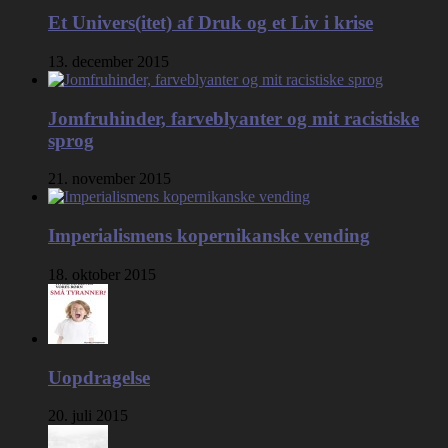
Et Univers(itet) af Druk og et Liv i krise
13. december 2015
Jomfruhinder, farveblyanter og mit racistiske
sprog
21. november 2015
Imperialismens kopernikanske vending
18. oktober 2015
Uopdragelse
20. juli 2015