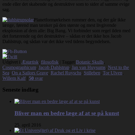
ende eller det skabende og destruktive som to sider af samme evige
sag.
Planetformørkelsen rummer den, og der går ikke
længe, førend man tænker på den største og mest livgivende
eksplosion af dem alle: Big Bang. Vi forbinder som regel ilden med
det fortærende og det destruktive – sådan er det ikke hos Jacob
Dahlstrup, og sådan var det ikke ved tidens begyndelsen.
Udgivet i
Æstætisk
,
filosofisk
|
Tagget
Botanic Skulls
,
Cosmographicum
,
Jacob Dahlstrup
,
Jan van Huysums
,
Next to the
Sea
,
On a Sailors Grave
,
Rachel Ruyschs
,
Stilleben
,
Tor Ulven
,
Willem Kalf
|
50
svar
Seneste indlæg
Bliver man en bedre læge af at se på kunst
25. april 2016