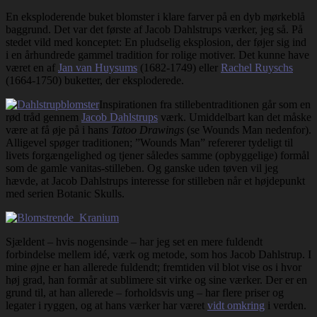
En eksploderende buket blomster i klare farver på en dyb mørkeblå
baggrund. Det var det første af Jacob Dahlstrups værker, jeg så. På
stedet vild med konceptet: En pludselig eksplosion, der føjer sig ind
i en århundrede gammel tradition for rolige motiver. Det kunne have
været en af
Jan van Huysums
(1682-1749) eller
Rachel Ruyschs
(1664-1750) buketter, der eksploderede.
Inspirationen fra stillebentraditionen går som en
rød tråd gennem
Jacob Dahlstrups
værk. Umiddelbart kan det måske
være at få øje på i hans
Tatoo Drawings
(se Wounds Man nedenfor).
Alligevel spøger traditionen; ”Wounds Man” refererer tydeligt til
livets forgængelighed og tjener således samme (opbyggelige) formål
som de gamle vanitas-stilleben. Og ganske uden tøven vil jeg
hævde, at Jacob Dahlstrups interesse for stilleben når et højdepunkt
med serien Botanic Skulls.
Sjældent – hvis nogensinde – har jeg set en mere fuldendt
forbindelse mellem idé, værk og metode, som hos Jacob Dahlstrup. I
mine øjne er han allerede fuldendt; fremtiden vil blot vise os i hvor
høj grad, han formår at sublimere sit virke og sine værker. Der er en
grund til, at han allerede – forholdsvis ung – har flere priser og
legater i ryggen, og at hans værker har været
vidt omkring
i verden.