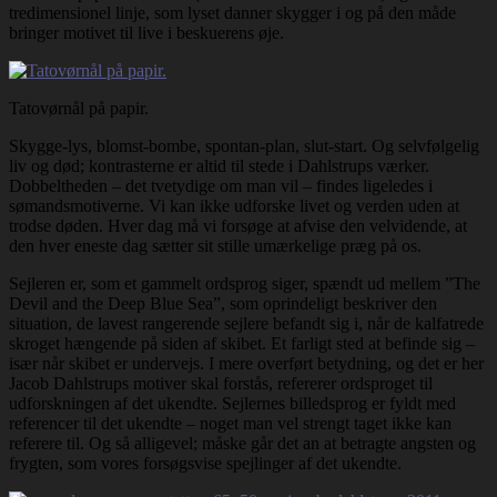
tredimensionel linje, som lyset danner skygger i og på den måde
bringer motivet til live i beskuerens øje.
Tatovørnål på papir.
Skygge-lys, blomst-bombe, spontan-plan, slut-start. Og selvfølgelig
liv og død; kontrasterne er altid til stede i Dahlstrups værker.
Dobbeltheden – det tvetydige om man vil – findes ligeledes i
sømandsmotiverne. Vi kan ikke udforske livet og verden uden at
trodse døden. Hver dag må vi forsøge at afvise den velvidende, at
den hver eneste dag sætter sit stille umærkelige præg på os.
Sejleren er, som et gammelt ordsprog siger, spændt ud mellem ”The
Devil and the Deep Blue Sea”, som oprindeligt beskriver den
situation, de lavest rangerende sejlere befandt sig i, når de kalfatrede
skroget hængende på siden af skibet. Et farligt sted at befinde sig –
især når skibet er undervejs. I mere overført betydning, og det er her
Jacob Dahlstrups motiver skal forstås, refererer ordsproget til
udforskningen af det ukendte. Sejlernes billedsprog er fyldt med
referencer til det ukendte – noget man vel strengt taget ikke kan
referere til. Og så alligevel; måske går det an at betragte angsten og
frygten, som vores forsøgsvise spejlinger af det ukendte.