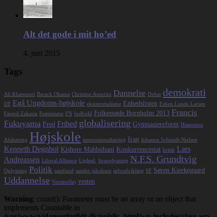
Alt det gode i mit ho’ed
4. juni 2015
Tags
demokrati
Dannelse
Ali Khamenei
Barack Obama
Christine Antorini
Debat
Egå Ungdoms-højskole
Enhedslisten
DF
eksistentialisme
Esben Lunde Larsen
Francis
Folkemøde Bornholm 2013
Fareed Zakaria
Feminisme
FN
fodbold
globalisering
Fukuyama
Frihed
Fred
Gymnasiereform
Historiens
Højskole
Iran
Afslutning
internationalisering
Johanne Schmidt-Nielsen
Kenneth Degnbol
Lars
Kishore Mahbubani
Konkurrencestat
kritik
N.F.S. Grundtvig
Andreassen
Liberal Alliance
Lighed.
livsoplysning
Politik
Søren Kierkegaard
Oplysning
samfund
sander jakobsen
selvudvikling
SF
Uddannelse
vesten
Venstrefløj
Warning
: count(): Parameter must be an array or an object that
implements Countable in
/var/www/vidanserforlidt.dk/public_html/wp-includes/class-wp-