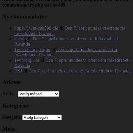
comment-query.php
on line
405
Nye kommentarer
https://1win-cha599.cfd
til
Den 7. april mindes vi ofrene fra
folkedrabet i Rwanda
abcvip
til
Den 7. april mindes vi ofrene fra folkedrabet i
Rwanda
1win регистрация
til
Den 7. april mindes vi ofrene fra
folkedrabet i Rwanda
1win-ciq1.lol
til
Den 7. april mindes vi ofrene fra folkedrabet i
Rwanda
PXJ
til
Den 7. april mindes vi ofrene fra folkedrabet i Rwanda
Arkiver
Arkiver
Kategorier
Kategorier
Meta