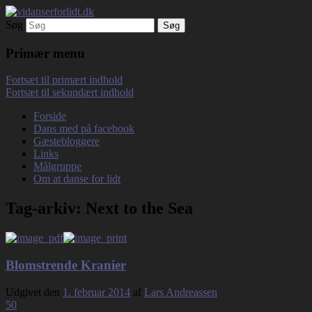
Søg
Debatterende tekster med filosofisk tilsnit
vidanserforlidt.dk
om hverdagens glæder og genvordigheder
Primær menu
Fortsæt til primært indhold
Fortsæt til sekundært indhold
Forside
Dans med på facebook
Gæstebloggere
Links
Målgruppe
Om at danse for lidt
Tag-arkiv:
Next to the Sea
Blomstrende Kranier
Udgivet den
1. februar 2014
af
Lars Andreassen
50