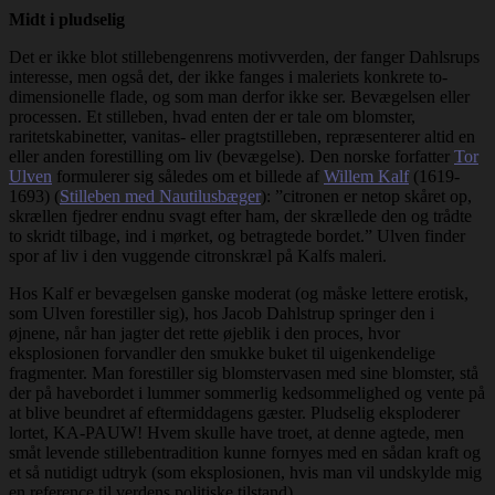
Midt i pludselig
Det er ikke blot stillebengenrens motivverden, der fanger Dahlsrups
interesse, men også det, der ikke fanges i maleriets konkrete to-
dimensionelle flade, og som man derfor ikke ser. Bevægelsen eller
processen. Et stilleben, hvad enten der er tale om blomster,
raritetskabinetter, vanitas- eller pragtstilleben, repræsenterer altid en
eller anden forestilling om liv (bevægelse). Den norske forfatter
Tor
Ulven
formulerer sig således om et billede af
Willem Kalf
(1619-
1693) (
Stilleben med Nautilusbæger
): ”citronen er netop skåret op,
skrællen fjedrer endnu svagt efter ham, der skrællede den og trådte
to skridt tilbage, ind i mørket, og betragtede bordet.” Ulven finder
spor af liv i den vuggende citronskræl på Kalfs maleri.
Hos Kalf er bevægelsen ganske moderat (og måske lettere erotisk,
som Ulven forestiller sig), hos Jacob Dahlstrup springer den i
øjnene, når han jagter det rette øjeblik i den proces, hvor
eksplosionen forvandler den smukke buket til uigenkendelige
fragmenter. Man forestiller sig blomstervasen med sine blomster, stå
der på havebordet i lummer sommerlig kedsommelighed og vente på
at blive beundret af eftermiddagens gæster. Pludselig eksploderer
lortet, KA-PAUW! Hvem skulle have troet, at denne agtede, men
småt levende stillebentradition kunne fornyes med en sådan kraft og
et så nutidigt udtryk (som eksplosionen, hvis man vil undskylde mig
en reference til verdens politiske tilstand).