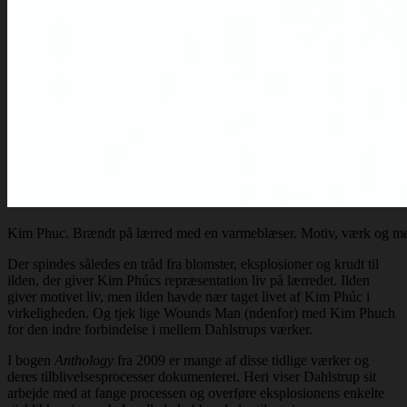
Kim Phuc. Brændt på lærred med en varmeblæser. Motiv, værk og m
Der spindes således en tråd fra blomster, eksplosioner og krudt til
ilden, der giver Kim Phúcs repræsentation liv på lærredet. Ilden
giver motivet liv, men ilden havde nær taget livet af Kim Phúc i
virkeligheden. Og tjek lige Wounds Man (ndenfor) med Kim Phuch
for den indre forbindelse i mellem Dahlstrups værker.
I bogen
Anthology
fra 2009 er mange af disse tidlige værker og
deres tilblivelsesprocesser dokumenteret. Heri viser Dahlstrup sit
arbejde med at fange processen og overføre eksplosionens enkelte