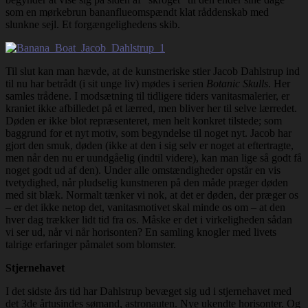
som en mørkebrun bananflueomspændt klat råddenskab med
slunkne sejl. Et forgængelighedens skib.
Til slut kan man hævde, at de kunstneriske stier Jacob Dahlstrup ind
til nu har betrådt (i sit unge liv) mødes i serien
Botanic Skulls
. Her
samles trådene. I modsætning til tidligere tiders vanitasmalerier, er
kraniet ikke afbilledet på et lærred, men bliver her til selve lærredet.
Døden er ikke blot repræsenteret, men helt konkret tilstede; som
baggrund for et nyt motiv, som begyndelse til noget nyt. Jacob har
gjort den smuk, døden (ikke at den i sig selv er noget at eftertragte,
men når den nu er uundgåelig (indtil videre), kan man lige så godt få
noget godt ud af den). Under alle omstændigheder opstår en vis
tvetydighed, når pludselig kunstneren på den måde præger døden
med sit blæk. Normalt tænker vi nok, at det er døden, der præger os
– er det ikke netop det, vanitasmotivet skal minde os om – at den
hver dag trækker lidt tid fra os. Måske er det i virkeligheden sådan
vi ser ud, når vi når horisonten? En samling knogler med livets
talrige erfaringer påmalet som blomster.
Stjernehavet
I det sidste års tid har Dahlstrup bevæget sig ud i stjernehavet med
det 3de årtusindes sømand, astronauten. Nye ukendte horisonter. Og