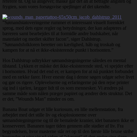
referere til. Og så alligevel; måske går det an at betragte angsten og
frygten, som vores forsøgsvise spejlinger af det ukendte.
”Sømandstatoveringerne rummer et interessant visuelt forenklet
sprog, med dets egne regler og betydninger, der kan adapteres af
bæreren samt bearbejdes til at formidle andre budskaber, når
materialet og mediet skifter facon”, siger Dahlstrup.
”Sømandsfolkloren beretter om kærlighed, håb og troskab og
kampen for at nå et ikke-eksisterende punkt i horisonten.”
Hos Dahlstrup udtrykker sømandstegningerne således en mental
tilstand. Lykken er måske det ikke-eksisterende sted, vi spejder efter
i horisonten. Hvad det end er, er kampen for at nå punktet forbundet
med en række farer. Hver eneste dag i denne søgen udgør selve livet
og gør os rigere. Oplevelserne og erfaringerne på den rejse printer
sig ind i sjælen, lægger lidt til os som mennesker. Vi ændres på
samme måde som nålen præger papiret og ændrer dets struktur. Det
er det, ”Wounds Man” minder os om.
Banana Boat udgør et lille kuriosum, en lille mellemstation, fra
arbejdet med det stille liv og eksplosionerne over
sømandstegningerne og til de bemalede kranier, idet bananen ikke er
konserveret. Bananen tager tiden gennem alle stadier af liv. Fra
begyndelsen, hvor masterne står ret op til den første lille brune stribe
begynder at vise sig på siden af ”skroget” til den ender sine dage