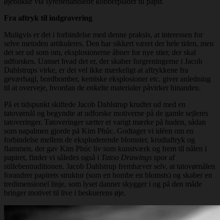
øjeblikke via syrebehandlede kobberplader til papir.
Fra aftryk til indgravering
Muligvis er det i forbindelse med denne praksis, at interessen for
selve metoden artikuleres. Den har sikkert været der hele tiden, men
det ser ud som om, eksplosionerne åbner for nye stier, der skal
udforskes. Uanset hvad det er, der skaber forgreningerne i Jacob
Dahlstrups virke, er det vel ikke mærkeligt at aftrykkene fra
geværhagl, bordbomber, kemiske eksplosioner etc. giver anledning
til at overveje, hvordan de enkelte materialer påvirker hinanden.
På et tidspunkt skiftede Jacob Dahlstrup krudtet ud med en
tatovørnål og begyndte at udforske motiverne på de gamle sejleres
tatoveringer. Tatoveringer sætter et varigt mærke på huden, sådan
som napalmen gjorde på Kim Phúc. Godtager vi idéen om en
forbindelse mellem de eksploderende blomster, krudtaftryk og
flammen, der gav Kim Phúc liv som kunstværk og frem til nålen i
papiret, finder vi således også i
Tatoo Drawings
spor af
stillebentraditionen. Jacob Dahlstrup fremhæver selv, at tatovørnålen
forandrer papirets struktur (som en bombe en blomsts) og skaber en
tredimensionel linje, som lyset danner skygger i og på den måde
bringer motivet til live i beskuerens øje.