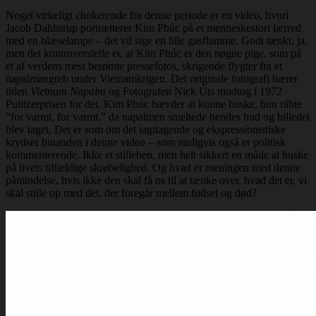
Noget virkeligt chokerende fra denne periode er en video, hvori
Jacob Dahlstrup portrætterer Kim Phúc på et menneskestort lærred
med en blæselampe – det vil sige en lille gasflamme. Godt tænkt, ja,
men det kontroversielle er, at Kim Phúc er den nøgne pige, som på
et af verdens mest berømte pressefotos, skrigende flygter fra et
napalmangreb under Vietnamkrigen. Det originale fotografi bærer
titlen
Vietnam Napalm
og Fotografen Nick Úts modtog i 1972
Pulitzerprisen for det. Kim Phúc hævder at kunne huske, hun råbte
”for varmt, for varmt,” da napalmen smeltede hendes hud og billedet
blev taget. Det er som om det iagttagende og ekspressionistiske
krydser hinanden i denne video – som muligvis også er politisk
kommenterende. Ikke et stilleben, men helt sikkert en måde at huske
på livets tilfældige skrøbelighed. Og hvad er meningen med denne
påmindelse, hvis ikke den skal få os til at tænke over, hvad det er, vi
skal stille op med det, der foregår mellem fødsel og død?