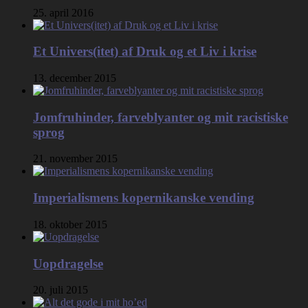
25. april 2016
Et Univers(itet) af Druk og et Liv i krise
13. december 2015
Jomfruhinder, farveblyanter og mit racistiske
sprog
21. november 2015
Imperialismens kopernikanske vending
18. oktober 2015
Uopdragelse
20. juli 2015