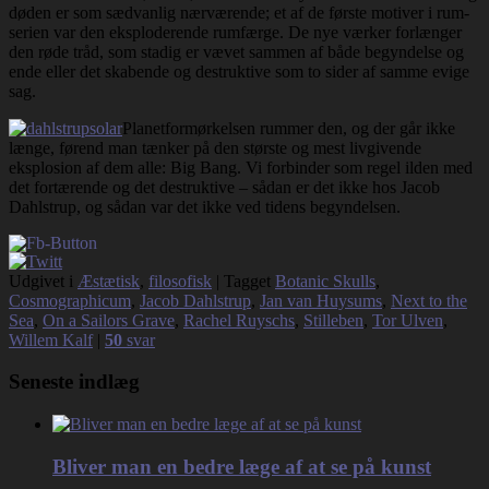
døden er som sædvanlig nærværende; et af de første motiver i rum-
serien var den eksploderende rumfærge. De nye værker forlænger
den røde tråd, som stadig er vævet sammen af både begyndelse og
ende eller det skabende og destruktive som to sider af samme evige
sag.
Planetformørkelsen rummer den, og der går ikke
længe, førend man tænker på den største og mest livgivende
eksplosion af dem alle: Big Bang. Vi forbinder som regel ilden med
det fortærende og det destruktive – sådan er det ikke hos Jacob
Dahlstrup, og sådan var det ikke ved tidens begyndelsen.
Udgivet i
Æstætisk
,
filosofisk
|
Tagget
Botanic Skulls
,
Cosmographicum
,
Jacob Dahlstrup
,
Jan van Huysums
,
Next to the
Sea
,
On a Sailors Grave
,
Rachel Ruyschs
,
Stilleben
,
Tor Ulven
,
Willem Kalf
|
50
svar
Seneste indlæg
Bliver man en bedre læge af at se på kunst