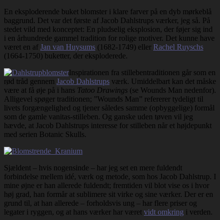
En eksploderende buket blomster i klare farver på en dyb mørkeblå
baggrund. Det var det første af Jacob Dahlstrups værker, jeg så. På
stedet vild med konceptet: En pludselig eksplosion, der føjer sig ind
i en århundrede gammel tradition for rolige motiver. Det kunne have
været en af
Jan van Huysums
(1682-1749) eller
Rachel Ruyschs
(1664-1750) buketter, der eksploderede.
Inspirationen fra stillebentraditionen går som en
rød tråd gennem
Jacob Dahlstrups
værk. Umiddelbart kan det måske
være at få øje på i hans
Tatoo Drawings
(se Wounds Man nedenfor).
Alligevel spøger traditionen; ”Wounds Man” refererer tydeligt til
livets forgængelighed og tjener således samme (opbyggelige) formål
som de gamle vanitas-stilleben. Og ganske uden tøven vil jeg
hævde, at Jacob Dahlstrups interesse for stilleben når et højdepunkt
med serien Botanic Skulls.
Sjældent – hvis nogensinde – har jeg set en mere fuldendt
forbindelse mellem idé, værk og metode, som hos Jacob Dahlstrup. I
mine øjne er han allerede fuldendt; fremtiden vil blot vise os i hvor
høj grad, han formår at sublimere sit virke og sine værker. Der er en
grund til, at han allerede – forholdsvis ung – har flere priser og
legater i ryggen, og at hans værker har været
vidt omkring
i verden.