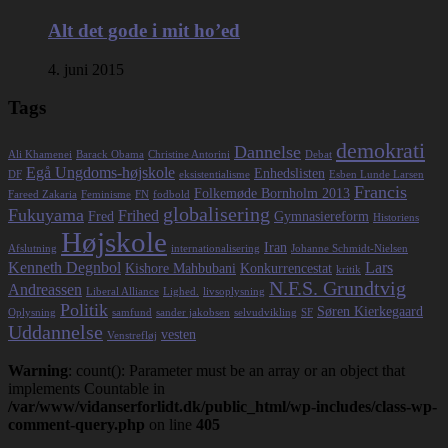
Alt det gode i mit ho’ed
4. juni 2015
Tags
demokrati
Dannelse
Ali Khamenei
Barack Obama
Christine Antorini
Debat
Egå Ungdoms-højskole
Enhedslisten
DF
eksistentialisme
Esben Lunde Larsen
Francis
Folkemøde Bornholm 2013
Fareed Zakaria
Feminisme
FN
fodbold
globalisering
Fukuyama
Frihed
Fred
Gymnasiereform
Historiens
Højskole
Iran
Afslutning
internationalisering
Johanne Schmidt-Nielsen
Kenneth Degnbol
Lars
Kishore Mahbubani
Konkurrencestat
kritik
N.F.S. Grundtvig
Andreassen
Liberal Alliance
Lighed.
livsoplysning
Politik
Søren Kierkegaard
Oplysning
samfund
sander jakobsen
selvudvikling
SF
Uddannelse
vesten
Venstrefløj
Warning
: count(): Parameter must be an array or an object that
implements Countable in
/var/www/vidanserforlidt.dk/public_html/wp-includes/class-wp-
comment-query.php
on line
405