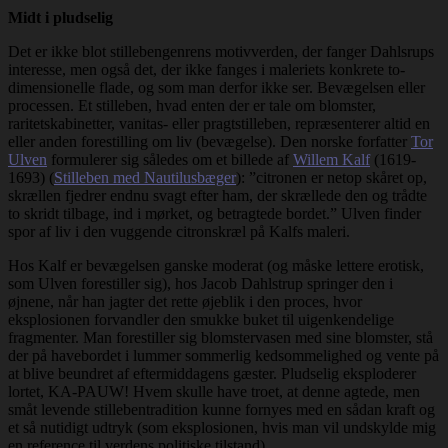
Midt i pludselig
Det er ikke blot stillebengenrens motivverden, der fanger Dahlsrups
interesse, men også det, der ikke fanges i maleriets konkrete to-
dimensionelle flade, og som man derfor ikke ser. Bevægelsen eller
processen. Et stilleben, hvad enten der er tale om blomster,
raritetskabinetter, vanitas- eller pragtstilleben, repræsenterer altid en
eller anden forestilling om liv (bevægelse). Den norske forfatter
Tor
Ulven
formulerer sig således om et billede af
Willem Kalf
(1619-
1693) (
Stilleben med Nautilusbæger
): ”citronen er netop skåret op,
skrællen fjedrer endnu svagt efter ham, der skrællede den og trådte
to skridt tilbage, ind i mørket, og betragtede bordet.” Ulven finder
spor af liv i den vuggende citronskræl på Kalfs maleri.
Hos Kalf er bevægelsen ganske moderat (og måske lettere erotisk,
som Ulven forestiller sig), hos Jacob Dahlstrup springer den i
øjnene, når han jagter det rette øjeblik i den proces, hvor
eksplosionen forvandler den smukke buket til uigenkendelige
fragmenter. Man forestiller sig blomstervasen med sine blomster, stå
der på havebordet i lummer sommerlig kedsommelighed og vente på
at blive beundret af eftermiddagens gæster. Pludselig eksploderer
lortet, KA-PAUW! Hvem skulle have troet, at denne agtede, men
småt levende stillebentradition kunne fornyes med en sådan kraft og
et så nutidigt udtryk (som eksplosionen, hvis man vil undskylde mig
en reference til verdens politiske tilstand).