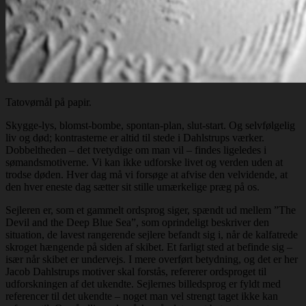
Tatovørnål på papir.
Skygge-lys, blomst-bombe, spontan-plan, slut-start. Og selvfølgelig
liv og død; kontrasterne er altid til stede i Dahlstrups værker.
Dobbeltheden – det tvetydige om man vil – findes ligeledes i
sømandsmotiverne. Vi kan ikke udforske livet og verden uden at
trodse døden. Hver dag må vi forsøge at afvise den velvidende, at
den hver eneste dag sætter sit stille umærkelige præg på os.
Sejleren er, som et gammelt ordsprog siger, spændt ud mellem ”The
Devil and the Deep Blue Sea”, som oprindeligt beskriver den
situation, de lavest rangerende sejlere befandt sig i, når de kalfatrede
skroget hængende på siden af skibet. Et farligt sted at befinde sig –
især når skibet er undervejs. I mere overført betydning, og det er her
Jacob Dahlstrups motiver skal forstås, refererer ordsproget til
udforskningen af det ukendte. Sejlernes billedsprog er fyldt med
referencer til det ukendte – noget man vel strengt taget ikke kan