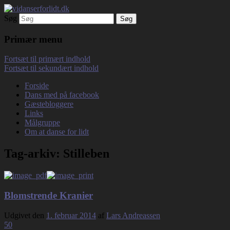
Søg
Debatterende tekster med filosofisk tilsnit
vidanserforlidt.dk
om hverdagens glæder og genvordigheder
Primær menu
Fortsæt til primært indhold
Fortsæt til sekundært indhold
Forside
Dans med på facebook
Gæstebloggere
Links
Målgruppe
Om at danse for lidt
Tag-arkiv:
Stilleben
Blomstrende Kranier
Udgivet den
1. februar 2014
af
Lars Andreassen
50