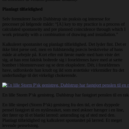
Planlagt tilfældighed
Selv formulerer Jacob Dahlstrup sin praksis og interesse for
processer på følgende måde: “[A] key to my practice is a process of
calculated spontaneity and pre planned coincidence through which I
work primarily with a combination of drawing and installation.”
Kalkuleret spontanitet og planlagt tilfældighed. Det lyder fint. Det er
ikke blot pæne ord, men en fuldstændig præcis beskrivelse af hans
måde at arbejde på. Kort efter mit første møde med ham viste det
sig, at han rent faktisk boltrede sig i forældrenes have med at sætte
bomber i blomstervaser og se dem eksplodere. Dér, i forældrenes
have, udforskede han krudt og ild som æstetiske virkemidler fra det
underfundige til det virkeligt chokerende.
En lille Storm P’sk genistreg. Dahlstrup har fastgjort penslen til en rak
En lille simpel (Storm P’sk) genistreg fra den tid, er den dyppede
pensel fastgjort til en nytårsraket, som med øskner hænger i en line,
der fører op til et blankt lærred: antænding og af sted med den.
Planlagt tilfældighed og kalkuleret spontanitet på lærred. Et meget
levende penselstrøg.