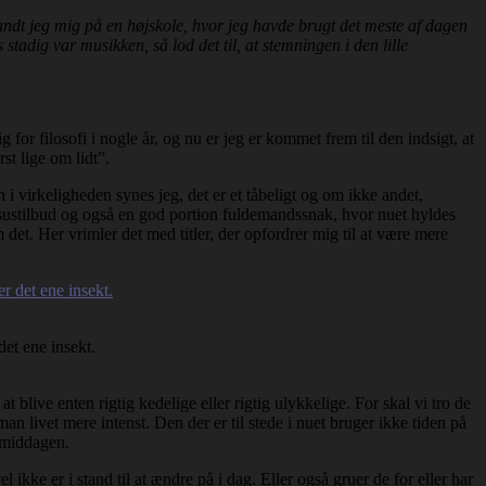
efandt jeg mig på en højskole, hvor jeg havde brugt det meste af dagen
tadig var musikken, så lod det til, at stemningen i den lille
g for filosofi i nogle år, og nu er jeg er kommet frem til den indsigt, at
st lige om lidt”.
 i virkeligheden synes jeg, det er et tåbeligt og om ikke andet,
 kursustilbud og også en god portion fuldemandssnak, hvor nuet hyldes
et. Her vrimler det med titler, der opfordrer mig til at være mere
det ene insekt.
blive enten rigtig kedelige eller rigtig ulykkelige. For skal vi tro de
man livet mere intenst. Den der er til stede i nuet bruger ikke tiden på
emiddagen.
kke er i stand til at ændre på i dag. Eller også gruer de for eller har