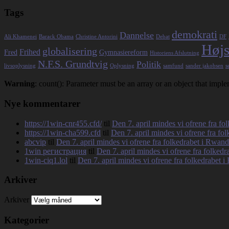
Tags
demokrati
Dannelse
Ali Khamenei
Barack Obama
Christine Antorini
Debat
DF
Højs
globalisering
Frihed
Fred
Gymnasiereform
Historiens Afslutning
N.F.S. Grundtvig
Politik
livsoplysning
Oplysning
samfund
sander jakobsen
s
Warning
: count(): Parameter must be an array or an object that imp
Nye kommentarer
https://1win-cnr455.cfd/
til
Den 7. april mindes vi ofrene fra f
https://1win-cha599.cfd
til
Den 7. april mindes vi ofrene fra fo
abcvip
til
Den 7. april mindes vi ofrene fra folkedrabet i Rwan
1win регистрация
til
Den 7. april mindes vi ofrene fra folked
1win-ciq1.lol
til
Den 7. april mindes vi ofrene fra folkedrabet 
Arkiver
Arkiver
Kategorier