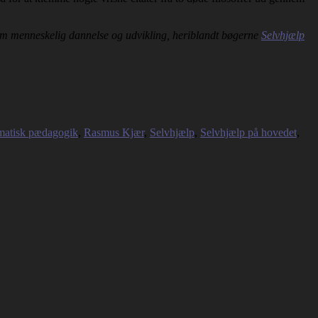
om menneskelig dannelse og udvikling, heriblandt bøgerne
Selvhjælp
matisk pædagogik
,
Rasmus Kjær
,
Selvhjælp
,
Selvhjælp på hovedet
,