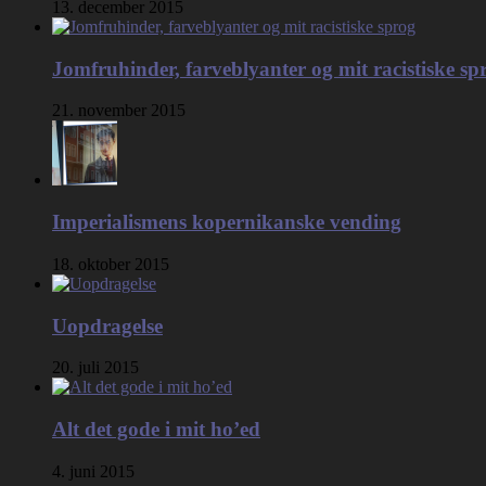
13. december 2015
Jomfruhinder, farveblyanter og mit racistiske sp
21. november 2015
Imperialismens kopernikanske vending
18. oktober 2015
Uopdragelse
20. juli 2015
Alt det gode i mit ho’ed
4. juni 2015