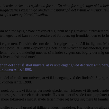
allerede er sket – et stykke tid før nu. En aften for nogle uger siden b
estlighedernes væsentlige omdrejningspunkt på det rytmiske musikkursus s
ar gået hen og blevet filosofisk.
 som han for nylig havde erhvervet sig. ”Nu har jeg faktisk interesseret mi
ige meget hvad kan vi ikke ændre ved fortiden, og fremtiden den er jo før
igaretten. Det virkede som det helt rigtige at gøre. All in, lige nu. Men
riginalt postulat. Faktisk oplever jeg hele tiden skriverier, udsendelser,
emt, hvor vidunderligt nuet er, så minder svigermors boghylder mig om d
k livet – elsk med nuet”.
n del af et så stort univers, at vi ikke engang ved det findes?” Spørger 
duktionen Antz, 1998.
, og hvis vi ikke griber nuets glæder nu, risikerer vi tilsyneladende at 
eneste, som er reelt eksisterende. Hvis man er til stede i nuet, opfatter 
 mere fokuseret i mødet, nyde ferien mere og hygge sig mere til famili
ler sorg på grund af tidligere tiders hændelser. Hændelser de alligevel i