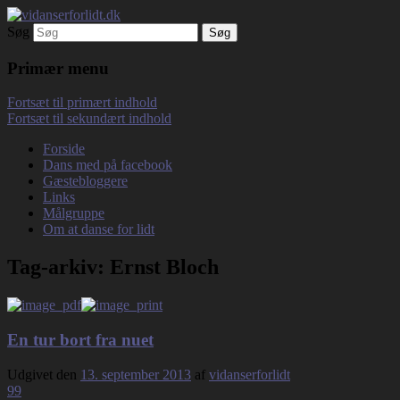
Søg
Debatterende tekster med filosofisk tilsn
vidanserforlidt.dk
Primær menu
Fortsæt til primært indhold
Fortsæt til sekundært indhold
Forside
Dans med på facebook
Gæstebloggere
Links
Målgruppe
Om at danse for lidt
Tag-arkiv:
Ernst Bloch
En tur bort fra nuet
Udgivet den
13. september 2013
af
vidanserforlidt
99