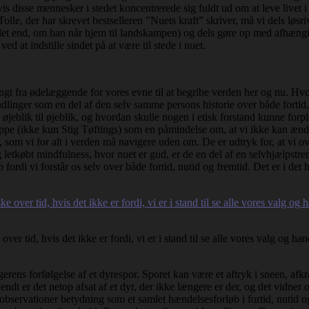
is disse mennesker i stedet koncentrerede sig fuldt ud om at leve livet i 
lle, der har skrevet bestselleren ”Nuets kraft” skriver, må vi dels løsr
det end, om han når hjem til landskampen) og dels gøre op med afhæn
d at indstille sindet på at være til stede i nuet.
ngt fra ødelæggende for vores evne til at begribe verden her og nu. H
og handlinger som en del af den selv samme persons historie over både for
øjeblik til øjeblik, og hvordan skulle nogen i etisk forstand kunne forplig
ppe (ikke kun Stig Tøftings) som en påmindelse om, at vi ikke kan ændre
, som vi for alt i verden må navigere uden om. De er udtryk for, at vi ove
tkøbt mindfulness, hvor nuet er gud, er de en del af en selvhjælpstrend
ordi vi forstår os selv over både fortid, nutid og fremtid. Det er i det he
 tid, hvis det ikke er fordi, vi er i stand til se alle vores valg og ha
ægerens forfølgelse af et dyrespor. Sporet kan være et aftryk i sneen, afk
endt er det netop afsat af et dyr, der ikke længere er der, og det vidne
observationer betydning som et samlet hændelsesforløb i fortid, nutid o