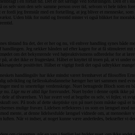
ragt i en fortalt tid. Det er det særlige ved fortællingen. Den er i sta
orstå os selv som den selv samme person over tid, selvom vi hele tiden fo
et er fordi jeg fremstår med en fortælling, at jeg bliver et menneske, som
 vækst. Uden blik for nutid og fremtid mister vi også blikket for moralske
fremtid.
es tilstand fra det, der er her og nu, vil enhver handling synes både m
f handlingen. Jeg rækker hånden ud efter kagen for at få stimuleret mi
mødet om det bekymrende ved højreaktivismens udbredelse for at lære no
or på, at det ikke er frugtesløst. Håbet er knyttet til troen på, at vi u
kkesøgende positivitet. Håbet er vigtigt fordi det også udtrykker mangel, 
skets handlingsliv har ikke mindst været fremhævet af filosoffen Ernst
lig udvikling og fællesskabsdannelse hænger her tæt sammen med evnen t
faringer med to smertelige verdenskrige. Nuet betragtede Bloch som en b
ige nu.
Lige nu
er altid
lige
forsvundet. Nuet byder i denne optik ikke på h
dele af tilværelsen. Vi har svært ved at begribe os selv, vi fejler, vi 
jdskraft osv. På trods af dette skeptiske syn på nuet (som måske også er l
sernes mulige fravær. Lidelsen reflekteres i os som en længsel mod nog
imod mente, at denne lidelsesfulde længsel vidnede om, at mennesker vi
ten. Når vi indser, at noget kunne være anderledes, bekræfter vi den pot
re om cigaretten, når en ven i festligt lag hylder nuet, om ikke andet s