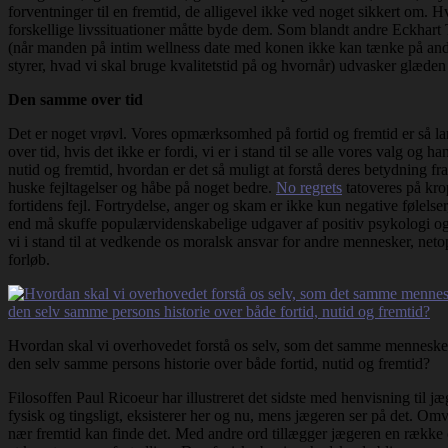
forventninger til en fremtid, de alligevel ikke ved noget sikkert om. Hv
forskellige livssituationer måtte byde dem. Som blandt andre Eckhart To
(når manden på intim wellness date med konen ikke kan tænke på an
styrer, hvad vi skal bruge kvalitetstid på og hvornår) udvasker glæden ve
Den samme over tid
Det er noget vrøvl. Vores opmærksomhed på fortid og fremtid er så la
over tid, hvis det ikke er fordi, vi er i stand til se alle vores valg 
nutid og fremtid, hvordan er det så muligt at forstå deres betydning fra 
huske fejltagelser og håbe på noget bedre.
No regrets
tatoveres på kro
fortidens fejl. Fortrydelse, anger og skam er ikke kun negative følelser
end må skuffe populærvidenskabelige udgaver af positiv psykologi og le
vi i stand til at vedkende os moralsk ansvar for andre mennesker, netop f
forløb.
Hvordan skal vi overhovedet forstå os selv, som det samme menneske over
den selv samme persons historie over både fortid, nutid og fremtid?
Filosoffen Paul Ricoeur har illustreret det sidste med henvisning til j
fysisk og tingsligt, eksisterer her og nu, mens jægeren ser på det. Omv
nær fremtid kan finde det. Med andre ord tillægger jægeren en række 