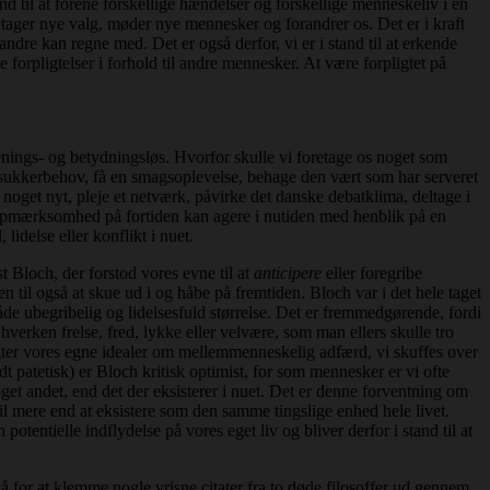
nd til at forene forskellige hændelser og forskellige menneskeliv i en
retager nye valg, møder nye mennesker og forandrer os. Det er i kraft
 andre kan regne med. Det er også derfor, vi er i stand til at erkende
 forpligtelser i forhold til andre mennesker. At være forpligtet på
enings- og betydningsløs. Hvorfor skulle vi foretage os noget som
t sukkerbehov, få en smagsoplevelse, behage den vært som har serveret
get nyt, pleje et netværk, påvirke det danske debatklima, deltage i
nder opmærksomhed på fortiden kan agere i nutiden med henblik på en
lidelse eller konflikt i nuet.
 Bloch, der forstod vores evne til at
anticipere
eller foregribe
il også at skue ud i og håbe på fremtiden. Bloch var i det hele taget
åde ubegribelig og lidelsesfuld størrelse. Det er fremmedgørende, fordi
verken frelse, fred, lykke eller velvære, som man ellers skulle tro
svigter vores egne idealer om mellemmenneskelig adfærd, vi skuffes over
idt patetisk) er Bloch kritisk optimist, for som mennesker er vi ofte
et andet, end det der eksisterer i nuet. Det er denne forventning om
l mere end at eksistere som den samme tingslige enhed hele livet.
entielle indflydelse på vores eget liv og bliver derfor i stand til at
å for at klemme nogle vrisne citater fra to døde filosoffer ud gennem