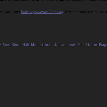
og konsulent i
Folkehøjskolernes Forening
. Han har skrevet en masse 
e
,
Ernst Bloch
,
Håb
,
Identitet
,
moralsk ansvar
,
nuet
,
Paul Ricoeur
,
Prag