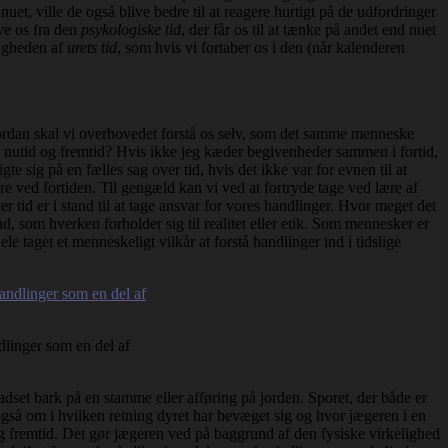
nuet, ville de også blive bedre til at reagere hurtigt på de udfordringer
ive os fra den
psykologiske tid
, der får os til at tænke på andet end nuet
gigheden af
urets tid
, som hvis vi fortaber os i den (når kalenderen
vordan skal vi overhovedet forstå os selv, som det samme menneske
tid, nutid og fremtid? Hvis ikke jeg kæder begivenheder sammen i fortid,
te sig på en fælles sag over tid, hvis det ikke var for evnen til at
 ved fortiden. Til gengæld kan vi ved at fortryde tage ved lære af
r tid er i stand til at tage ansvar for vores handlinger. Hvor meget det
, som hverken forholder sig til realitet eller etik. Som mennesker er
le taget et menneskeligt vilkår at forstå handlinger ind i tidslige
ndlinger som en del af
radset bark på en stamme eller afføring på jorden. Sporet, der både er
r også om i hvilken retning dyret har bevæget sig og hvor jægeren i en
g fremtid. Det gør jægeren ved på baggrund af den fysiske virkelighed