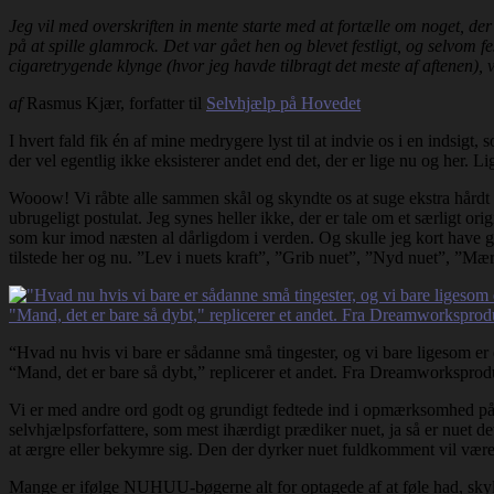
Jeg vil med overskriften in mente starte med at fortælle om noget, der 
på at spille glamrock. Det var gået hen og blevet festligt, og selvom f
cigaretrygende klynge (hvor jeg havde tilbragt det meste af aftenen), v
af
Rasmus Kjær, forfatter til
Selvhjælp på Hovedet
I hvert fald fik én af mine medrygere lyst til at indvie os i en indsigt,
der vel egentlig ikke eksisterer andet end det, der er lige nu og her. L
Wooow! Vi råbte alle sammen skål og skyndte os at suge ekstra hårdt i c
ubrugeligt postulat. Jeg synes heller ikke, der er tale om et særligt o
som kur imod næsten al dårligdom i verden. Og skulle jeg kort have gl
tilstede her og nu. ”Lev i nuets kraft”, ”Grib nuet”, ”Nyd nuet”, ”Mær
“Hvad nu hvis vi bare er sådanne små tingester, og vi bare ligesom er e
“Mand, det er bare så dybt,” replicerer et andet. Fra Dreamworkspro
Vi er med andre ord godt og grundigt fedtede ind i opmærksomhed på nuet
selvhjælpsforfattere, som mest ihærdigt prædiker nuet, ja så er nuet det 
at ærgre eller bekymre sig. Den der dyrker nuet fuldkomment vil være
Mange er ifølge NUHUU-bøgerne alt for optagede af at føle had, skyld el