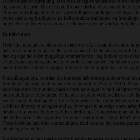
at konstruere en fortælling. Den fysiske begivenhedskæde bliver sammenb
og samme historie. Det er ifølge Ricoeur derfor, vi er i stand til at f
af vores fortælling, at vi bliver vores tidligere handlinger skyldige. D
vores ansvar og forpligtelse på fællesskabets traditioner og fremtidige
noget eller nogen er vel netop at vedkende sig et ansvar for en fælles 
Et håb i nuet
Hvis ikke man på en eller anden måde tror på, at man kan ændre tingen
helst med mindre vi på en eller anden måde håbede på en god effekt a
den og tage del i den hyggelige sammenkomst. Jeg dukker op til debat
et fælles statement og skabe en ny politisk mentalitet. Jeg håber og tr
bedre fremtid. Håbet er vigtigt, fordi det ikke blot grundes i naiv og ly
Forestillingen om, hvordan det konkrete håb korresponderer med menne
fremtiden som nøglen til menneskelig udvikling (Bloch, 1982). Person
ikke begejstret for nutiden, måske fordi hans eget liv bød på bitre er
nuet altid lige er forsvundet. Vi kender hverken verden eller os selv l
ved læsning af eksempelvis Tolle. Mennesket lider ifølge Bloch i store 
at blive udnyttet, vi mangler midler, vi tvinges til at sælge vores arbe
bevidste om vores lidelser og bliver derfor også opmærksomme på lidel
det bedre, som Tolle og andre Nu-entusiaster tordner imod. Bloch der
Vores livsbane kan ikke sammenlignes med en sten, der kastes gennem luf
planlægge fremtiden.
For fremtiden vil jeg måske derfor klemme læberne bare en anelse bløde