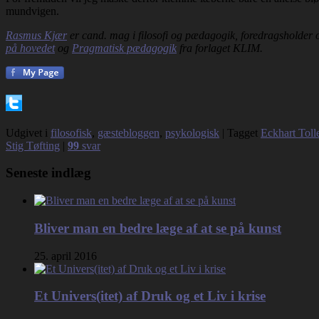
mundvigen.
Rasmus Kjær
er cand. mag i filosofi og pædagogik, foredragsholder 
på hovedet
og
Pragmatisk pædagogik
fra forlaget KLIM.
Udgivet i
filosofisk
,
gæstebloggen
,
psykologisk
|
Tagget
Eckhart Toll
Stig Tøfting
|
99
svar
Seneste indlæg
Bliver man en bedre læge af at se på kunst
25. april 2016
Et Univers(itet) af Druk og et Liv i krise