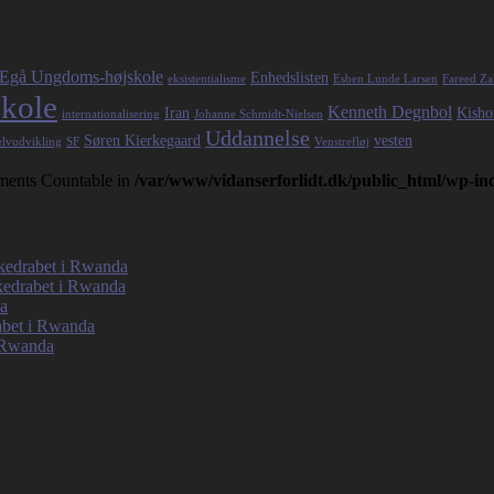
Egå Ungdoms-højskole
Enhedslisten
eksistentialisme
Esben Lunde Larsen
Fareed Za
kole
Kenneth Degnbol
Iran
Kisho
internationalisering
Johanne Schmidt-Nielsen
Uddannelse
Søren Kierkegaard
vesten
elvudvikling
SF
Venstrefløj
lements Countable in
/var/www/vidanserforlidt.dk/public_html/wp-i
olkedrabet i Rwanda
lkedrabet i Rwanda
da
rabet i Rwanda
i Rwanda