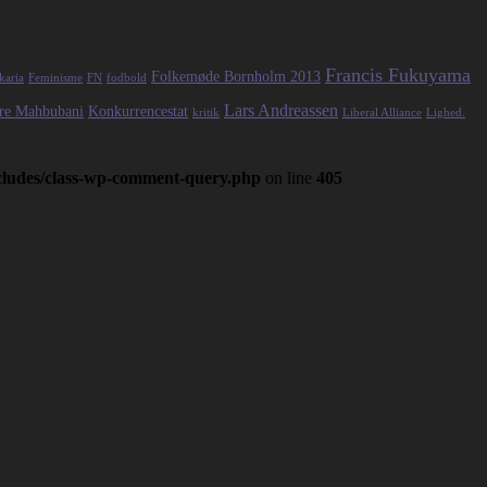
Francis Fukuyama
Folkemøde Bornholm 2013
karia
Feminisme
FN
fodbold
Lars Andreassen
re Mahbubani
Konkurrencestat
kritik
Liberal Alliance
Lighed.
ncludes/class-wp-comment-query.php
on line
405