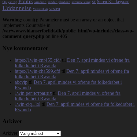
Politik
Søren Kierkegaard
Oplysning
samfund
sander jakobsen
selvudvikling
SF
Uddannelse
vesten
Venstrefløj
Warning
: count(): Parameter must be an array or an object that
implements Countable in
/var/www/vidanserforlidt.dk/public_html/wp-includes/class-wp-
comment-query.php
on line
405
Nye kommentarer
https://1win-cnr455.cfd/
til
Den 7. april mindes vi ofrene fra
folkedrabet i Rwanda
https://1win-cha599.cfd
til
Den 7. april mindes vi ofrene fra
folkedrabet i Rwanda
abcvip
til
Den 7. april mindes vi ofrene fra folkedrabet i
Rwanda
1win регистрация
til
Den 7. april mindes vi ofrene fra
folkedrabet i Rwanda
1win-ciq1.lol
til
Den 7. april mindes vi ofrene fra folkedrabet i
Rwanda
Arkiver
Arkiver