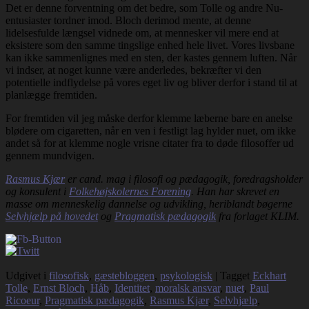
Det er denne forventning om det bedre, som Tolle og andre Nu-
entusiaster tordner imod. Bloch derimod mente, at denne
lidelsesfulde længsel vidnede om, at mennesker vil mere end at
eksistere som den samme tingslige enhed hele livet. Vores livsbane
kan ikke sammenlignes med en sten, der kastes gennem luften. Når
vi indser, at noget kunne være anderledes, bekræfter vi den
potentielle indflydelse på vores eget liv og bliver derfor i stand til at
planlægge fremtiden.
For fremtiden vil jeg måske derfor klemme læberne bare en anelse
blødere om cigaretten, når en ven i festligt lag hylder nuet, om ikke
andet så for at klemme nogle vrisne citater fra to døde filosoffer ud
gennem mundvigen.
Rasmus Kjær
er cand. mag i filosofi og pædagogik, foredragsholder
og konsulent i
Folkehøjskolernes Forening
. Han har skrevet en
masse om menneskelig dannelse og udvikling, heriblandt bøgerne
Selvhjælp på hovedet
og
Pragmatisk pædagogik
fra forlaget KLIM.
Udgivet i
filosofisk
,
gæstebloggen
,
psykologisk
|
Tagget
Eckhart
Tolle
,
Ernst Bloch
,
Håb
,
Identitet
,
moralsk ansvar
,
nuet
,
Paul
Ricoeur
,
Pragmatisk pædagogik
,
Rasmus Kjær
,
Selvhjælp
,