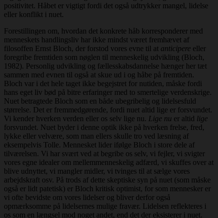
positivitet. Håbet er vigtigt fordi det også udtrykker mangel, lidelse
eller konflikt i nuet.
Forestillingen om, hvordan det konkrete håb korresponderer med
menneskets handlingsliv har ikke mindst været fremhævet af
filosoffen Ernst Bloch, der forstod vores evne til at
anticipere
eller
foregribe fremtiden som nøglen til menneskelig udvikling (Bloch,
1982). Personlig udvikling og fællesskabsdannelse hænger her tæt
sammen med evnen til også at skue ud i og håbe på fremtiden.
Bloch var i det hele taget ikke begejstret for nutiden, måske fordi
hans eget liv bød på bitre erfaringer med to smertelige verdenskrige.
Nuet betragtede Bloch som en både ubegribelig og lidelsesfuld
størrelse. Det er fremmedgørende, fordi nuet altid lige er forsvundet.
Vi kender hverken verden eller os selv lige nu.
Lige nu
er altid
lige
forsvundet. Nuet byder i denne optik ikke på hverken frelse, fred,
lykke eller velvære, som man ellers skulle tro ved læsning af
eksempelvis Tolle. Mennesket lider ifølge Bloch i store dele af
tilværelsen. Vi har svært ved at begribe os selv, vi fejler, vi svigter
vores egne idealer om mellemmenneskelig adfærd, vi skuffes over at
blive udnyttet, vi mangler midler, vi tvinges til at sælge vores
arbejdskraft osv. På trods af dette skeptiske syn på nuet (som måske
også er lidt patetisk) er Bloch kritisk optimist, for som mennesker er
vi ofte bevidste om vores lidelser og bliver derfor også
opmærksomme på lidelsernes mulige fravær. Lidelsen reflekteres i
os som en længsel mod noget andet, end det der eksisterer i nuet.