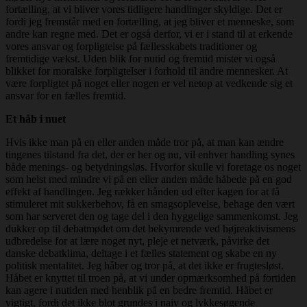
fortælling, at vi bliver vores tidligere handlinger skyldige. Det er
fordi jeg fremstår med en fortælling, at jeg bliver et menneske, som
andre kan regne med. Det er også derfor, vi er i stand til at erkende
vores ansvar og forpligtelse på fællesskabets traditioner og
fremtidige vækst. Uden blik for nutid og fremtid mister vi også
blikket for moralske forpligtelser i forhold til andre mennesker. At
være forpligtet på noget eller nogen er vel netop at vedkende sig et
ansvar for en fælles fremtid.
Et håb i nuet
Hvis ikke man på en eller anden måde tror på, at man kan ændre
tingenes tilstand fra det, der er her og nu, vil enhver handling synes
både menings- og betydningsløs. Hvorfor skulle vi foretage os noget
som helst med mindre vi på en eller anden måde håbede på en god
effekt af handlingen. Jeg rækker hånden ud efter kagen for at få
stimuleret mit sukkerbehov, få en smagsoplevelse, behage den vært
som har serveret den og tage del i den hyggelige sammenkomst. Jeg
dukker op til debatmødet om det bekymrende ved højreaktivismens
udbredelse for at lære noget nyt, pleje et netværk, påvirke det
danske debatklima, deltage i et fælles statement og skabe en ny
politisk mentalitet. Jeg håber og tror på, at det ikke er frugtesløst.
Håbet er knyttet til troen på, at vi under opmærksomhed på fortiden
kan agere i nutiden med henblik på en bedre fremtid. Håbet er
vigtigt, fordi det ikke blot grundes i naiv og lykkesøgende