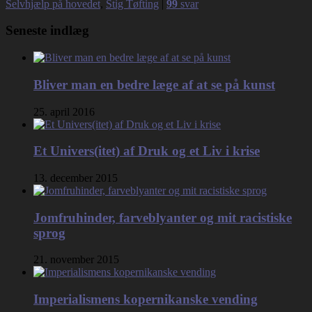
Selvhjælp på hovedet
,
Stig Tøfting
|
99
svar
Seneste indlæg
Bliver man en bedre læge af at se på kunst
25. april 2016
Et Univers(itet) af Druk og et Liv i krise
13. december 2015
Jomfruhinder, farveblyanter og mit racistiske
sprog
21. november 2015
Imperialismens kopernikanske vending