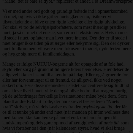
“Mand, det er bare så dybt,” replicerer et andet. Fra Dreamworkspro
Vi er med andre ord godt og grundigt fedtede ind i opmærksomhed
på nuet, og hvis vi ikke griber nuets glæder nu, risikerer vi
tilsyneladende at blive enten rigtig kedelige eller rigtig ulykkelige.
For skal vi tro de selvhjælpsforfattere, som mest ihærdigt prædiker
nuet, ja så er nuet det eneste, som er reelt eksisterende. Hvis man er
til stede i nuet, opfatter man livet mere intenst. Den der er til stede i
nuet bruger ikke tiden på at ærgre eller bekymre sig. Den der dyrker
nuet fuldkomment vil være mere fokuseret i mødet, nyde ferien mere
og hygge sig mere til familiemiddagen.
Mange er ifølge NUHUU-bøgerne alt for optagede af at føle had,
skyld eller sorg på grund af tidligere tiders hændelser. Hændelser de
alligevel ikke er i stand til at ændre på i dag. Eller også gruer de for
eller har forventninger til en fremtid, de alligevel ikke ved noget
sikkert om. Hvis disse mennesker i stedet koncentrerede sig fuldt ud
om at leve livet i nuet, ville de også blive bedre til at reagere hurtigt
på de udfordringer forskellige livssituationer måtte byde dem. Som
blandt andre Eckhart Tolle, der har skrevet bestselleren ”Nuets
kraft” skriver, må vi dels løsrive os fra den
psykologiske tid
, der får
os til at tænke på andet end nuet (når manden på intim wellness date
med konen ikke kan tænke på andet end, om han når hjem til
landskampen) og dels gøre op med afhængigheden af
urets tid
, som
hvis vi fortaber os i den (når kalenderen styrer, hvad vi skal bruge