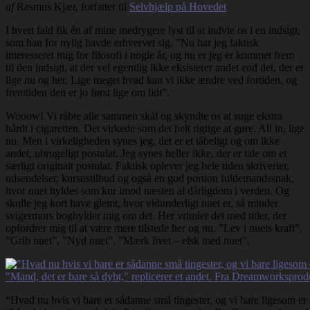
af
Rasmus Kjær, forfatter til
Selvhjælp på Hovedet
I hvert fald fik én af mine medrygere lyst til at indvie os i en indsigt,
som han for nylig havde erhvervet sig. ”Nu har jeg faktisk
interesseret mig for filosofi i nogle år, og nu er jeg er kommet frem
til den indsigt, at der vel egentlig ikke eksisterer andet end det, der er
lige nu og her. Lige meget hvad kan vi ikke ændre ved fortiden, og
fremtiden den er jo først lige om lidt”.
Wooow! Vi råbte alle sammen skål og skyndte os at suge ekstra
hårdt i cigaretten. Det virkede som det helt rigtige at gøre. All in, lige
nu. Men i virkeligheden synes jeg, det er et tåbeligt og om ikke
andet, ubrugeligt postulat. Jeg synes heller ikke, der er tale om et
særligt originalt postulat. Faktisk oplever jeg hele tiden skriverier,
udsendelser, kursustilbud og også en god portion fuldemandssnak,
hvor nuet hyldes som kur imod næsten al dårligdom i verden. Og
skulle jeg kort have glemt, hvor vidunderligt nuet er, så minder
svigermors boghylder mig om det. Her vrimler det med titler, der
opfordrer mig til at være mere tilstede her og nu. ”Lev i nuets kraft”,
”Grib nuet”, ”Nyd nuet”, ”Mærk livet – elsk med nuet”.
“Hvad nu hvis vi bare er sådanne små tingester, og vi bare ligesom er e