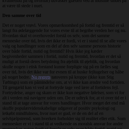
kvalitetstid på og hvornår) udvasker glæden ved at indstille sindet på
at være til stede i nuet.
Den samme over tid
Det er noget vrøvl. Vores opmærksomhed på fortid og fremtid er så
langt fra ødelæggende for vores evne til at begribe verden her og nu.
Hvordan skal vi overhovedet forstå os selv, som det samme
menneske over tid, hvis det ikke er fordi, vi er i stand til se alle vores
valg og handlinger som en del af den selv samme persons historie
over både fortid, nutid og fremtid? Hvis ikke jeg kæder
begivenheder sammen i fortid, nutid og fremtid, hvordan er det så
muligt at forstå deres betydning fra øjeblik til øjeblik, og hvordan
skulle nogen i etisk forstand kunne forpligte sig på en fælles sag
over tid, hvis det ikke var for evnen til at huske fejltagelser og håbe
på noget bedre.
No regrets
tatoveres på kroppe (ikke kun Stig
Tøftings) som en påmindelse om, at vi ikke kan ændre ved fortiden.
Til gengæld kan vi ved at fortryde tage ved lære af fortidens fejl.
Fortrydelse, anger og skam er ikke kun negative følelser, som vi for
alt i verden må navigere uden om. De er udtryk for, at vi over tid er i
stand til at tage ansvar for vores handlinger. Hvor meget det end må
skuffe populærvidenskabelige udgaver af positiv psykologi og
letkøbt mindfulness, hvor nuet er gud, er de en del af en
selvhjælpstrend, som hverken forholder sig til realitet eller etik. Som
mennesker er vi i stand til at vedkende os moralsk ansvar for andre
mennesker, netop fordi vi forstår os selv over både fortid, nutid og