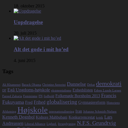
18. oktober 2015
Uopdragelse
20. juli 2015
Alt det gode i mit ho’ed
4. juni 2015
Tags
demokrati
Dannelse
Ali Khamenei
Barack Obama
Christine Antorini
Debat
Egå Ungdoms-højskole
Enhedslisten
DF
eksistentialisme
Esben Lunde Larsen
Francis
Folkemøde Bornholm 2013
Fareed Zakaria
Feminisme
FN
fodbold
globalisering
Fukuyama
Frihed
Fred
Gymnasiereform
Historiens
Højskole
Iran
Afslutning
internationalisering
Johanne Schmidt-Nielsen
Kenneth Degnbol
Lars
Kishore Mahbubani
Konkurrencestat
kritik
N.F.S. Grundtvig
Andreassen
Liberal Alliance
Lighed.
livsoplysning