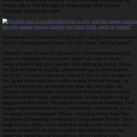
fremtid. Det er i det hele taget et menneskeligt vilkår at forstå
handlinger ind i tidslige forløb.
Hvordan skal vi overhovedet forstå os selv, som det samme menneske over
den selv samme persons historie over både fortid, nutid og fremtid?
Filosoffen Paul Ricoeur har illustreret det sidste med henvisning til
jægerens forfølgelse af et dyrespor. Sporet kan være et aftryk i
sneen, afkradset bark på en stamme eller afføring på jorden. Sporet,
der både er fysisk og tingsligt, eksisterer her og nu, mens jægeren
ser på det. Omvendt er det netop afsat af et dyr, der ikke længere er
der, og det vidner også om i hvilken retning dyret har bevæget sig
og hvor jægeren i en nær fremtid kan finde det. Med andre ord
tillægger jægeren en række observationer betydning som et samlet
hændelsesforløb i fortid, nutid og fremtid. Det gør jægeren ved på
baggrund af den fysiske virkelighed at konstruere en fortælling. Den
fysiske begivenhedskæde bliver sammenbragt i en fortalt tid. Det er
det særlige ved fortællingen. Den er i stand til at forene forskellige
hændelser og forskellige menneskeliv i en og samme historie. Det er
ifølge Ricoeur derfor, vi er i stand til at forstå os selv som den selv
samme person over tid, selvom vi hele tiden foretager nye valg,
møder nye mennesker og forandrer os. Det er i kraft af vores