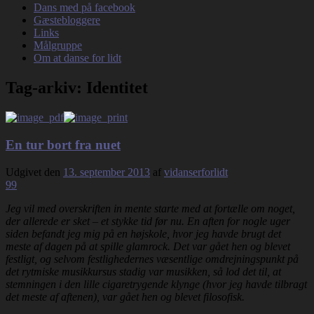
Dans med på facebook
Gæstebloggere
Links
Målgruppe
Om at danse for lidt
Tag-arkiv:
Identitet
En tur bort fra nuet
Udgivet den
13. september 2013
af
vidanserforlidt
99
Jeg vil med overskriften in mente starte med at fortælle om noget,
der allerede er sket – et stykke tid før nu. En aften for nogle uger
siden befandt jeg mig på en højskole, hvor jeg havde brugt det
meste af dagen på at spille glamrock. Det var gået hen og blevet
festligt, og selvom festlighedernes væsentlige omdrejningspunkt på
det rytmiske musikkursus stadig var musikken, så lod det til, at
stemningen i den lille cigaretrygende klynge (hvor jeg havde tilbragt
det meste af aftenen), var gået hen og blevet filosofisk.